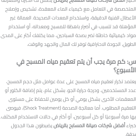
اختيار
أفضل شركات صيانة المسابح بالرياض
يضمن لك الخبرة والمعرفة
المتخصصة في التعامل مع كيمياء الماء المعقدة، تشخيص وإصلاح
الأعطال الفنية الدقيقة، واستخدام المعدات الصحيحة. العمالة غير
المؤهلة قد تتسبب في أضرار باهظة للمسبح ومعداته، أو استخدام
مواد كيميائية خاطئة تضر بصحة السباحين، مما يكلفك أكثر على المدى
الطويل. الجودة الاحترافية توفر لك المال والجهد والوقت.
س: كم مرة يجب أن يتم تعقيم مياه المسبح في
الأسبوع؟
يعتمد تكرار تعقيم مياه المسبح على عدة عوامل مثل حجم المسبح،
عدد المستخدمين، ودرجة حرارة الجو. بشكل عام، يتم إضافة الكلور أو
المعقمات الأخرى بشكل يومي أو كل يومين للحفاظ على مستوى
التعقيم المطلوب. أما معالجة الصدمة (Shock Treatment)، فيوصى
بها مرة أسبوعيًا أو كل أسبوعين، أو أكثر في حالات الاستخدام المكثف.
خبراء
أفضل شركات صيانة المسابح بالرياض
يضبطون هذا الجدول
بدقة.