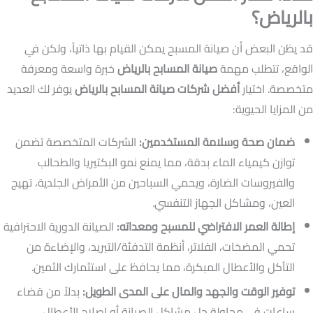
بالرياض؟
قد يظن البعض أن صيانة المسبح يمكن القيام بها ذاتياً، ولكن في
الواقع، تتطلب مهمة
صيانة المسابح بالرياض
خبرة واسعة ومعرفة
متخصصة. اختيار
أفضل شركات صيانة المسابح بالرياض
يوفر لك العديد
من المزايا الحيوية:
ضمان صحة وسلامة المستخدمين:
الشركات المتخصصة تضمن
توازن كيمياء الماء بدقة، مما يمنع نمو البكتيريا والطحالب
والفيروسات الضارة، ويحمي السباحين من الأمراض الجلدية، تهيج
العين، ومشاكل الجهاز التنفسي.
إطالة العمر الافتراضي للمسبح ومعداته:
الصيانة الدورية الاحترافية
تحمي المضخات، الفلاتر، أنظمة التدفئة/التبريد، والإضاءة من
التآكل والأعطال المبكرة، مما يحافظ على استثمارك الثمين.
توفير الوقت والجهد والمال على المدى الطويل:
بدلاً من قضاء
ساعات في محاولة حل مشاكل الصيانة أو إصلاح الأعطال