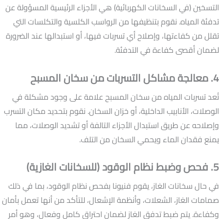
التسخين (في السخانات الكهربائية) هي الأجزاء الرئيسية المسؤولة عن
تدفئة المياه. نقوم بتنظيفها من الرواسب الكلسية والتكلسات التي
تقلل من كفاءتها، وإصلاح أي تسربات فيها، أو استبدالها عند الضرورة
لضمان أقصى كفاءة في التدفئة.
4. معالجة مشاكل التسربات من سخان المسبح
تُعد تسربات المياه من سخان المسبح علامة على وجود مشكلة في
الوصلات، الأنابيب الداخلية، أو خزان السخان. نقوم بتحديد مكان التسرب
وإصلاحه عن طريق استبدال الأجزاء التالفة أو تشديد الوصلات، مما
يمنع فقدان الماء ويحمي السخان من التلف.
5. فحص وضبط نظام الوقود (للسخانات الغازية)
في حال سخانات الغاز، يقوم فنيونا بفحص نظام الوقود، بما في ذلك
صمامات الغاز، الشعلات، وأنظمة الإشعال، للتأكد من أنها تعمل بأمان
وكفاءة. يتم ضبط تدفق الغاز لضمان احتراق كامل وفعال، وهو أمر