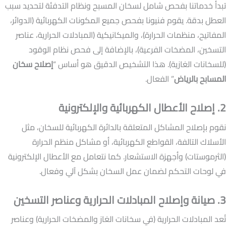
تبدأ خدماتنا بفحص شامل لسخان المسبح ونظام التدفئة لتحديد سبب
العطل بدقة. يقوم فنيونا بفحص جميع المكونات الكهربائية (الدوائر،
المفاتيح، منظمات الحرارة)، والميكانيكية (المبادلات الحرارية، عناصر
التسخين، المضخات الفرعية)، بالإضافة إلى فحص نظام الوقود
(للسخانات الغازية). هذا التشخيص الدقيق هو أساس “
إصلاح سخان
المسابح بالرياض
” الفعال.
2. إصلاح الأعطال الكهربائية والإلكترونية
نقوم بإصلاح المشاكل المتعلقة بالدائرة الكهربائية للسخان، مثل
الأسلاك التالفة، القواطع الكهربائية، أو مشاكل منظم الحرارة
(الثرموستات) وأجهزة الاستشعار. كما نتعامل مع الأعطال الإلكترونية
في لوحات التحكم لضمان عمل السخان بشكل آلي وفعال.
3. صيانة وإصلاح المبادلات الحرارية وعناصر التسخين
تُعد المبادلات الحرارية (في سخانات الغاز والمضخات الحرارية) وعناصر