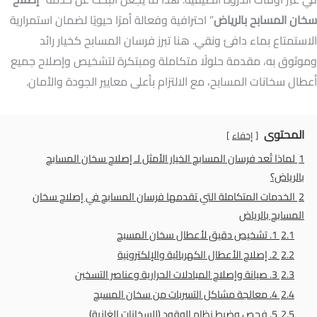
سخان المسابح بالرياض
” احترافية وفعالة أمرًا حيويًا لضمان استمرارية
الاستمتاع بماء دافئ ونقي. هنا تبرز فرسان المسابح كخيار رائد
وموثوق به، مقدمة حلولًا متكاملة ومبتكرة لتشخيص وإصلاح جميع
أعطال سخانات المسابح، مع الالتزام بأعلى معايير الجودة والأمان.
المحتوى
إخفاء
1
لماذا تُعد فرسان المسابح الخيار الأمثل لـ إصلاح سخان المسابح
بالرياض؟
2
الخدمات المتكاملة التي تقدمها فرسان المسابح في إصلاح سخان
المسابح بالرياض
2.1
1. تشخيص دقيق لأعطال سخان المسبح
2.2
2. إصلاح الأعطال الكهربائية والإلكترونية
2.3
3. صيانة وإصلاح المبادلات الحرارية وعناصر التسخين
2.4
4. معالجة مشاكل التسربات من سخان المسبح
2.5
5. فحص وضبط نظام الوقود (للسخانات الغازية)