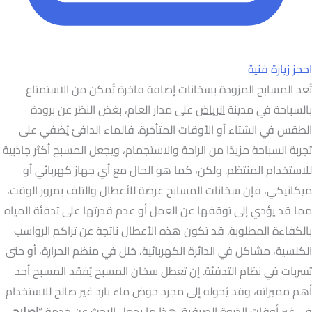
احجز زيارة فنية
تُعد المسابح المزودة بسخانات إضافة فاخرة تُمكن من الاستمتاع
بالسباحة في مدينة
الرياض
على مدار العام، بغض النظر عن برودة
الطقس في الشتاء أو الأوقات المتأخرة. فالماء الدافئ يُضفي على
تجربة السباحة مزيدًا من الراحة والاستجمام، ويجعل المسبح أكثر جاذبية
للاستخدام المنتظم. ولكن، كما هو الحال مع أي جهاز كهربائي أو
ميكانيكي، فإن سخانات المسابح عرضة للأعطال والتلف بمرور الوقت،
مما قد يؤدي إلى توقفها عن العمل أو عدم قدرتها على تدفئة المياه
بالكفاءة المطلوبة. قد تكون هذه الأعطال ناتجة عن تراكم الرواسب
الكلسية، مشاكل في الدائرة الكهربائية، خلل في منظم الحرارة، أو حتى
تسربات في نظام التدفئة. إن تعطل سخان المسبح يُفقد المسبح أحد
أهم مميزاته، وقد يُحوله إلى مجرد حوض ماء بارد غير صالح للاستخدام
في غير أوقات الذروة الصيفية. هذا ما يجعل البحث عن خدمة “
إصلاح