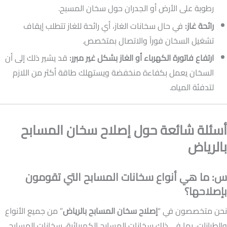
رطوبة على الأرض أو الجدران حول سخان المسبح.
رائحة غاز:
في حال سخانات الغاز، أي رائحة للغاز تتطلب إيقاف
تشغيل السخان فوراً والاتصال بمتخصص.
ارتفاع فاتورة الكهرباء أو الغاز بشكل غير مبرر:
قد يشير ذلك إلى أن
السخان يعمل بكفاءة منخفضة ويستهلك طاقة أكثر من اللازم
لتدفئة المياه.
أسئلة شائعة حول إصلاح سخان المسابح
بالرياض
س: ما هي أنواع سخانات المسابح التي تقومون
بإصلاحها؟
نحن متخصصون في “
إصلاح سخان المسابح بالرياض
” من جميع الأنواع
والطرازات، بما في ذلك سخانات المسابح الكهربائية، سخانات المسابح