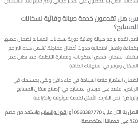
خدماتنا. اتصل بنا للحصول على تقدير مجاني وغير ملزم بعد التشخيص.
س: هل تقدمون خدمة صيانة وقائية لسخانات
المسابح؟
نعم، نقدم برامج صيانة وقائية دورية لسخانات المسابح لضمان عملها
بكفاءة وتقليل احتمالية حدوث أعطال مفاجئة. تشمل هذه البرامج
تنظيف السخان، فحص المكونات، ومعايرة الأنظمة، مما يطيل عمر
السخان ويوفر في استهلاك الطاقة.
لضمان استمرار متعة السباحة في ماء دافئ ونقي بمسبحك في
الرياض، اعتمد على فرسان المسابح في “
إصلاح سخان المسابح
بالرياض
“. نحن الشريك الأمثل لخدمة موثوقة واحترافية.
اتصل بنا الآن على: 0560387770 أو
رقم الواتساب
واستفد من خصم
٤٥% على خدماتنا المتخصصة!