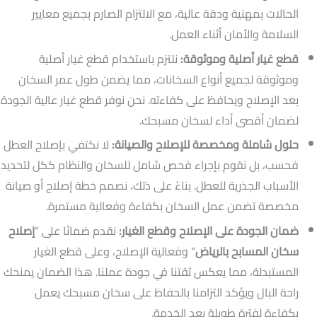
الحالات بمهنية ودقة عالية، مع الالتزام الصارم بجميع معايير
السلامة والأمان أثناء العمل.
قطع غيار أصلية وموثوقة:
نلتزم باستخدام قطع غيار أصلية
وموثوقة لجميع أنواع السخانات، مما يضمن طول عمر السخان
بعد الإصلاح ويحافظ على كفاءته. نحن نوفر قطع غيار عالية الجودة
لضمان أقصى أداء لسخان مسبحك.
حلول شاملة ومخصصة للإصلاح والصيانة:
لا نكتفي بإصلاح العطل
فحسب، بل نقوم بإجراء فحص شامل للسخان والنظام ككل لتحديد
الأسباب الجذرية للعطل. بناءً على ذلك، نصمم خطة إصلاح أو صيانة
مخصصة تضمن عمل السخان بكفاءة وفعالية مستمرة.
ضمان الجودة على الإصلاح وقطع الغيار:
نقدم ضمانًا على “
إصلاح
سخان المسابح بالرياض
” وفعالية الإصلاح، وعلى قطع الغيار
المستبدلة، مما يعكس ثقتنا في جودة عملنا. هذا الضمان يمنحك
راحة البال ويؤكد التزامنا بالحفاظ على سخان مسبحك يعمل
بكفاءة لفترة طويلة بعد الخدمة.