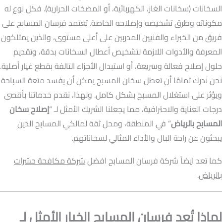
السخانات (سخانات الغاز، الكهربائية، أو المضخات الحرارية). فكل نوع له
مكوناته وطرق تشخيصه وإصلاحه الخاصة. تعتمد فرسان المسابح على
فريق من الخبراء والفنيين المدربين على أعلى مستوى، والذين يمتلكون
المعرفة والأدوات اللازمة لتشخيص أعطال السخانات بدقة، وتقديم
حلول إصلاح فعالة وسريعة، أو استبدال الأجزاء التالفة بقطع غيار أصلية.
نحن ندرك تمامًا أن تعطل سخان المسبح يمكن أن يفسد متعة السباحة
ويؤثر على استغلال المسبح بشكل كامل. ولهذا، نقدم خدماتنا بأقصى
درجات العناية والاحترافية، مما يجعلنا الشريك الأمثل لـ “
إصلاح سخان
المسابح بالرياض
” في المنطقة، ومحل ثقة لمالكي المسابح الذين
يبحثون عن راحة البال والأداء المثالي لسخاناتهم.
كما تعد ايضاً شركة فرسان المسابح افضل
شركة مكافحة حشرات
بالرياض
.
لماذا تُعد فرسان المسابح الخيار الأمثل لـ