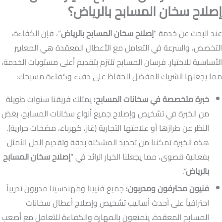
إصلاح سخان المسابح بالرياض؟
عند البحث عن خدمة “
إصلاح سخان المسابح بالرياض
“، فإن الكفاءة،
التخصص، والسرعة في التعامل مع الأعطال المعقدة هي المعايير
الأساسية للاختيار. فرسان المسابح تلتزم بتقديم أعلى مستويات الخدمة،
مما يجعلها الشريك المفضل للحفاظ على دفء وكفاءة مسبحك:
خبرة متخصصة في سخانات المسابح:
يمتلك فريقنا سنوات طويلة
من الخبرة في تشخيص وإصلاح جميع أنواع سخانات المسابح، بغض
النظر عن طرازها أو علامتها التجارية (غاز، كهرباء، مضخات حرارية).
هذه الخبرة تمكننا من تحديد المشكلة بدقة وتقديم الحل الأمثل
بفعالية قصوى، مما يجعلنا الخيار الرائد في “
إصلاح سخان المسابح
بالرياض
“.
فنيون محترفون ومدربون:
جميع فنيينا ومهندسينا مدربون تدريباً
احترافياً على أحدث أساليب تشخيص وإصلاح أعطال سخانات
المسابح المعقدة. يتمتعون بالمهارة والكفاءة للتعامل مع أصعب