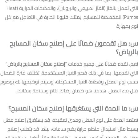
التي تعمل بالغاز (الغاز الطبيعي والبروبان)، والمضخات الحرارية (Heat
Pumps) المخصصة للمسابح. يمتلك فنيونا الخبرة في التعامل مع كل
نوع بمهارة.
س: هل تقدمون ضمانًا على إصلاح سخان المسابح
بالرياض؟
نعم، نقدم ضمانًا على جميع خدمات “
إصلاح سخان المسابح بالرياض
”
التي نقدمها، بما في ذلك قطع الغيار المستخدمة. تختلف فترة الضمان
حسب نوع العطل وقطعة الغيار المستبدلة، وسيتم توضيحها لك بوضوح
قبل بدء العمل. هدفنا هو ضمان رضاك التام وسلامة سخانك.
س: ما المدة التي يستغرقها إصلاح سخان المسبح؟
تعتمد المدة على نوع العطل ومدى تعقيده. قد يستغرق إصلاح عطل
بسيط مثل استبدال منظم حرارة بضع ساعات، بينما قد يتطلب إصلاح
عطل في المحرك أو تسرب كبير في نظام الغاز وقتًا أطول. سيقدم لك