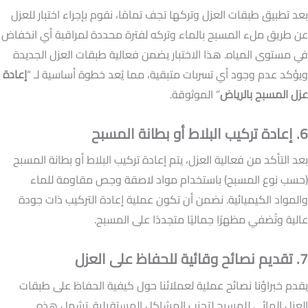
بعد تطبيق طبقات العزل وتركها تجف تمامًا، نقوم بإجراء اختبار للعزل
عن طريق ملء المسبح بالماء وتركه لفترة محددة لمراقبة أي انخفاض
في مستوى المياه. هذا الاختبار يضمن فعالية طبقات العزل الجديدة
ويؤكد عدم وجود أي تسربات متبقية، مما يُعد خطوة أساسية لـ “
إعادة
عزل المسبح بالرياض
” الموثوقة.
6. إعادة تركيب البلاط أو بطانة المسبح
بعد التأكد من فعالية العزل، يتم إعادة تركيب البلاط أو بطانة المسبح
(حسب نوع المسبح) باستخدام مواد لاصقة وجص مقاومة للماء
والمواد الكيميائية. نضمن أن تكون عملية إعادة التركيب ذات جودة
عالية وتُضفي مظهرًا جماليًا متجددًا على المسبح.
7. تقديم نصائح وقائية للحفاظ على العزل
يقدم خبراؤنا نصائح عملية لعملائنا حول كيفية الحفاظ على طبقات
العزل المائي للمسبح لتجنب المشاكل المستقبلية. تشمل هذه