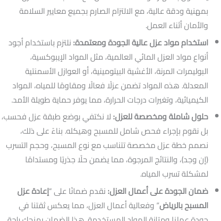
بمهنية ودقة عالية، مع الالتزام الصارم بجميع معايير السلامة
والأمان أثناء العمل.
استخدام مواد عزل عالية الجودة ومعتمدة:
نلتزم باستخدام أجود
أنواع مواد العزل المائي العالمية، مثل المواد الإيبوكسية،
البوليمرات المرنة، الأغشية البيتومينية، أو العوازل الأسمنتية
المعدلة. هذه المواد تضمن عزلًا فعالًا ومقاومًا للمياه، المواد
الكيميائية، وتغيرات درجات الحرارة، مما يوفر حماية طويلة الأمد.
حلول شاملة ومخصصة للعزل:
لا نكتفي بوضع طبقة عزل فحسب،
بل نقوم بإجراء فحص شامل للمسبح وهيكله. بناءً على ذلك،
نصمم خطة عزل مخصصة تتناسب مع نوع المسبح، وحجم التسرب
(إن وجد)، والنتائج المرجوة، مما يضمن حلًا جذريًا ومستدامًا
لمشكلة تسرب المياه.
ضمان الجودة على أعمال العزل:
نقدم ضمانًا على “
إعادة عزل
المسبح بالرياض
” وفعالية أعمال العزل، مما يعكس ثقتنا في
جودة عملنا ومتانة المواد المستخدمة. هذا الضمان يمنحك راحة