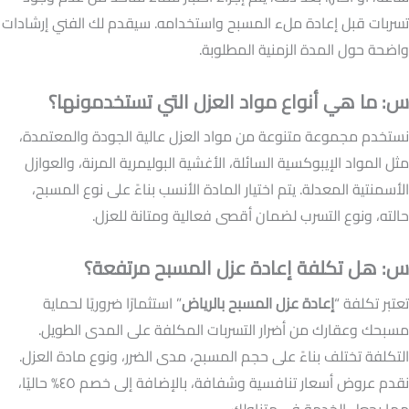
تسربات قبل إعادة ملء المسبح واستخدامه. سيقدم لك الفني إرشادات
واضحة حول المدة الزمنية المطلوبة.
س: ما هي أنواع مواد العزل التي تستخدمونها؟
نستخدم مجموعة متنوعة من مواد العزل عالية الجودة والمعتمدة،
مثل المواد الإيبوكسية السائلة، الأغشية البوليمرية المرنة، والعوازل
الأسمنتية المعدلة. يتم اختيار المادة الأنسب بناءً على نوع المسبح،
حالته، ونوع التسرب لضمان أقصى فعالية ومتانة للعزل.
س: هل تكلفة إعادة عزل المسبح مرتفعة؟
تعتبر تكلفة “
إعادة عزل المسبح بالرياض
” استثمارًا ضروريًا لحماية
مسبحك وعقارك من أضرار التسربات المكلفة على المدى الطويل.
التكلفة تختلف بناءً على حجم المسبح، مدى الضرر، ونوع مادة العزل.
نقدم عروض أسعار تنافسية وشفافة، بالإضافة إلى خصم ٤٥% حاليًا،
مما يجعل الخدمة في متناولك.