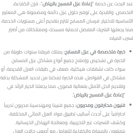
عند البحث عن خدمة “
إعادة عزل المسبح بالرياض
“، فإن الكفاءة،
التخصص، والقدرة على توفير حلول عزل دائمة ومضمونة هي المعايير
الأساسية للاختيار. فرسان المسابح تلتزم بتقديم أعلى مستويات الخدمة،
مما يجعلها الشريك المفضل لحماية مسبحك وممتلكاتك من أضرار
تسرب المياه:
خبرة متخصصة في عزل المسابح:
يمتلك فريقنا سنوات طويلة من
الخبرة في تشخيص وإصلاح جميع أنواع مشاكل عزل المسابح،
سواء كانت تشققات هيكلية، ضعف في طبقات العزل القديمة، أو
مشاكل في الفواصل. هذه الخبرة تمكننا من تحديد المشكلة بدقة
وتقديم الحل الأمثل بفعالية قصوى، مما يجعلنا الخيار الرائد في
“
إعادة عزل المسبح بالرياض
“.
فنيون محترفون ومدربون:
جميع فنيينا ومهندسينا مدربون تدريباً
احترافياً على أحدث أساليب تطبيق مواد العزل المائي المختلفة،
وكشف التسربات غير التخريبية، ومعالجة الهياكل الخرسانية.
يتمتعون بالمهارة والكفاءة للتعامل مع أصعب حالات العزل