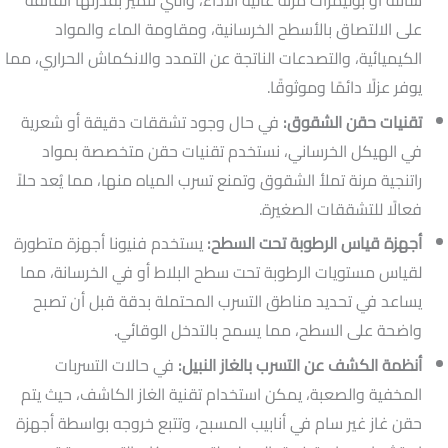
على الالتصاق بالأسطح الخرسانية، ومقاومة الماء والمواد
الكيميائية، والتصدعات الناتجة عن التمدد والانكماش الحراري، مما
يوفر عزلًا دائمًا وموثوقًا.
تقنيات حقن الشقوق:
في حال وجود تشققات دقيقة أو شعرية
في الهيكل الخرساني، نستخدم تقنيات حقن متخصصة بمواد
راتنجية مرنة تملأ الشقوق وتمنع تسرب المياه منها، مما يُعد حلاً
فعالًا للتشققات الصغيرة.
أجهزة قياس الرطوبة تحت السطح:
يستخدم فنيونا أجهزة متطورة
لقياس مستويات الرطوبة تحت سطح البلاط أو في الخرسانة، مما
يساعد في تحديد مناطق التسرب المحتملة بدقة قبل أن تصبح
واضحة على السطح، مما يسمح بالتدخل الوقائي.
أنظمة الكشف عن التسرب بالغاز النبيل:
في حالات التسربات
المخفية والصعبة، يمكن استخدام تقنية الغاز الكاشف، حيث يتم
حقن غاز غير سام في أنابيب المسبح، وتتبع خروجه بواسطة أجهزة