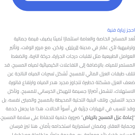
احجز زيارة فنية
تُعد المسابح الخاصة والعامة استثمارًا ثمينًا يضيف قيمة جمالية
وترفيهية لأي عقار في مدينة
الرياض
. ولكن، مع مرور الوقت، وتأثير
العوامل الطبيعية مثل تقلبات درجات الحرارة، حركة التربة، والضغط
المستمر للمياه، بالإضافة إلى التفاعلات الكيميائية لمياه المسبح، قد
تتلف طبقات العزل المائي للمسبح. تُشكل تسربات المياه الناتجة عن
ضعف العزل مشكلة خطيرة تتجاوز مجرد هدر المياه وارتفاع فاتورة
الاستهلاك، لتشمل أضرارًا جسيمة للهيكل الخرساني للمسبح، وتآكل
حديد التسليح، وتلف البنية التحتية المحيطة بالمسبح والمبنى نفسه، بل
وقد تتسبب في انهيارات جزئية في أسوأ الحالات. هذا ما يجعل خدمة
“
إعادة عزل المسبح بالرياض
” ضرورة حتمية للحفاظ على سلامة المسبح،
وحماية العقار، وضمان استمرارية استخدامه بأمان. هنا تبرز فرسان
المسابح كخيار رائد وموثوق به، مقدمة حلولًا متكاملة ومبتكرة لـ