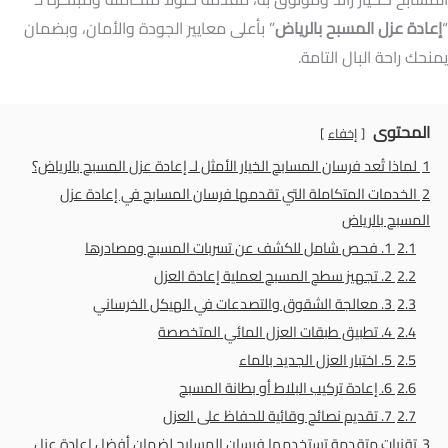
“
إعادة عزل المسبح بالرياض
” بأعلى معايير الجودة والأمان، وبضمان
يمنحك راحة البال التامة.
المحتوى
إخفاء
1
لماذا تُعد فرسان المسابح الخيار الأمثل لـ إعادة عزل المسبح بالرياض؟
2
الخدمات المتكاملة التي تقدمها فرسان المسابح في إعادة عزل
المسبح بالرياض
2.1
1. فحص شامل للكشف عن تسربات المسبح ومصادرها
2.2
2. تجهيز سطح المسبح لعملية إعادة العزل
2.3
3. معالجة الشقوق والتصدعات في الهيكل الخرساني
2.4
4. تطبيق طبقات العزل المائي المتخصصة
2.5
5. اختبار العزل الجديد بالماء
2.6
6. إعادة تركيب البلاط أو بطانة المسبح
2.7
7. تقديم نصائح وقائية للحفاظ على العزل
3
تقنيات متقدمة تستخدمها فرسان المسابح لضمان أفضل إعادة عزل