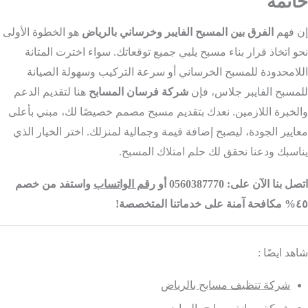
خاتمة
إن فهم
الفرق بين المسبح الفايبر وخرساني بالرياض
هو الخطوة الأولى
نحو اتخاذ قرار بناء مسبح يلبي جميع توقعاتك. سواء اخترت المتانة
اللامحدودة للمسبح الخرساني أو سرعة التركيب وسهولة الصيانة
للمسبح الفايبر جلاس، فإن
شركة فرسان المسابح
هنا لتقديم الدعم
والخبرة اللازمين. نعدك بتقديم مسبح مصمم خصيصًا لك، مبني بأعلى
معايير الجودة، ليصبح إضافة قيمة وجمالية لمنزلك. اختر الخيار الذي
يناسبك ودعنا نحقق لك حلم امتلاك المسبح.
اتصل بنا الآن على: 0560387770 أو
رقم الواتساب
واستفد من خصم
٤٥% مكافحة آمنة على خدماتنا المتخصصة!
شاهد ايضًا :
شركة تنظيف مسابح بالرياض