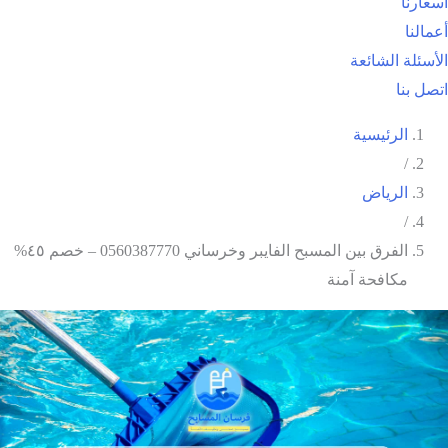
أسعارنا
أعمالنا
الأسئلة الشائعة
اتصل بنا
الرئيسية
/
الرياض
/
الفرق بين المسبح الفايبر وخرساني 0560387770 – خصم ٤٥%
مكافحة آمنة