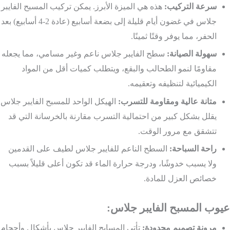
سرعة التركيب:
هذه هي الميزة الأبرز. يمكن تركيب المسبح الفايبر
جلاس في غضون أيام قليلة إلى بضعة أسابيع (عادة 2-4 أسابيع) بعد
الحفر، مما يوفر وقتًا ثمينًا.
سهولة الصيانة:
سطح الفايبر جلاس ناعم وغير مسامي، مما يجعله
مقاومًا لنمو الطحالب والبقع، ويتطلب كميات أقل من المواد
الكيميائية لتنظيفه وتعقيمه.
متانة عالية ومقاومة للتسرب:
الهيكل الواحد للمسبح الفايبر جلاس
يقلل بشكل كبير من احتمالية التسرب مقارنة بالخرسانة التي قد
تتشقق مع مرور الوقت.
راحة السباحة:
السطح الناعم للفايبر جلاس لطيف على القدمين
ولا يسبب خدوشًا، ودرجة حرارة الماء قد تكون أعلى قليلاً بسبب
خصائص العزل للمادة.
عيوب المسبح الفايبر جلاس:
مرونة تصميم محدودة:
تأتي المسابح الفايبر جلاس بأشكال وأحجام