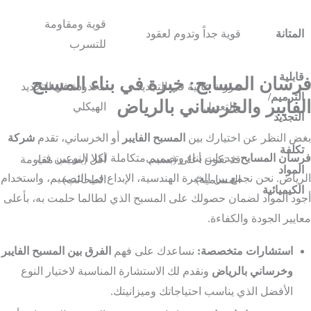
قوية ومقاومة
المتانة
قوية جداً وتدوم لعقود
للتسرب
قابلية
فرسان المسابح: خبرة في بناء المسبح
مرونة عالية في التجديد
محدودة في التجديد
الترميم/
الفايبر والخرساني بالرياض
والتعديل
الهيكلي
التجديد
بغض النظر عن اختيارك بين
المسبح الفايبر
أو الخرساني، تقدم
شركة
تكلفة
فرسان المسابح
خدمات بناء وتصميم متكاملة لكلا النوعين في
قد تكون أعلى (بسبب
أقل (بسبب مقاومة
المواد
الرياض. نحن نجمع بين الخبرة الهندسية، الإبداع في التصميم، واستخدام
المسامية)
الطحالب)
الكيميائية
أجود المواد لضمان حصولك على المسبح الذي لطالما حلمت به، بأعلى
معايير الجودة والكفاءة.
استشارات متخصصة:
نساعدك على فهم
الفرق بين المسبح الفايبر
وخرساني بالرياض
ونقدم لك الاستشارة المناسبة لاختيار النوع
الأفضل الذي يناسب احتياجاتك وميزانيتك.