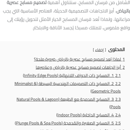
الشامل من فرسان المسابح، سنتناول أهمية
تصميم مسابح عصرية
بالرياض
، أبرز الاتجاهات التصميمية الحديثة، العناصر الأساسية التي يجب
مراعاتها، ولماذا تُعد فرسان المسابح الخيار الأمثل لتحويل رؤيتك إلى
واقع ملموس، لتمتلك مسبحًا يُجسد الأناقة والابتكار.
المحتوى
إخفاء
1
لماذا يُعد تصميم مسابح عصرية بالرياض ضرورة ملحة؟
2
أبرز اتجاهات تصميم مسابح عصرية بالرياض وعناصرها
2.1
1. المسابح ذات الحواف اللانهائية (Infinity Edge Pools)
2.2
2. المسابح ذات التصميمات الهندسية البسيطة (Minimalist &
Geometric Pools)
2.3
3. المسابح المدمجة مع الطبيعة (Natural Pools & Lagoon
Pools)
2.4
4. المسابح الداخلية (Indoor Pools)
2.5
5. المسابح الصغيرة والمُدمجة (Plunge Pools & Spa Pools)