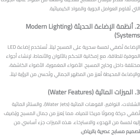
التي تُقاوم العوامل الجوية والمواد الكيميائية.
2. أنظمة الإضاءة الحديثة (Modern Lighting
Systems)
الإضاءة تُضفي لمسة سحرية على المسبح ليلاً. تُستخدم إضاءة LED
الموفرة للطاقة، مع إمكانية التحكم بالألوان والأنماط، لإنشاء أجواء
مختلفة داخل وخارج المسبح. الأضواء المغمورة، الأضواء الكاشفة،
والإضاءة المحيطة تُعزز من المظهر الجمالي وتُحسن من الرؤية ليلاً.
3. الميزات المائية (Water Features)
الشلالات، النوافير، الفوهات المائية (Water Jets)، والستائر المائية
تُضفي حركة وصوتًا مريحًا للمياه، مما يُعزز من جمال المسبح ويُضيف
إليه لمسة من الهدوء والاسترخاء. هذه الميزات جزء أساسي من
تصميم مسابح عصرية بالرياض
.