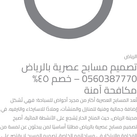
الرياض
تصميم مسابح عصرية بالرياض
0560387770 – خصم ٤٥%
مكافحة آمنة
تُعد المسابح العصرية أكثر من مجرد أحواض للسباحة؛ فهي تُشكل
إضافة جمالية وفنية للمنازل والمنشآت، وملاذًا للاسترخاء والترفيه. في
مدينة الرياض، حيث المناخ الحار يُشجع على الأنشطة المائية، أصبح
تصميم مسابح عصرية بالرياض مطلبًا أساسيًا لمن يبحثون عن لمسة من
الفخامة والابتكار في مساحاتهم الخاصة. تصميم المسبح لا يقتصر على