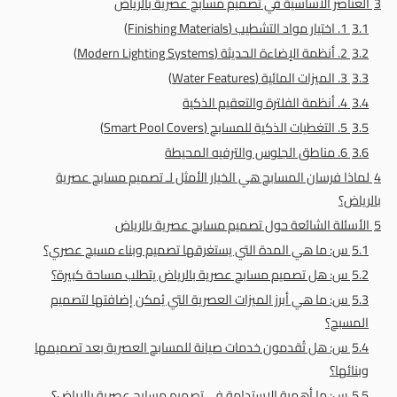
3
العناصر الأساسية في تصميم مسابح عصرية بالرياض
3.1
1. اختيار مواد التشطيب (Finishing Materials)
3.2
2. أنظمة الإضاءة الحديثة (Modern Lighting Systems)
3.3
3. الميزات المائية (Water Features)
3.4
4. أنظمة الفلترة والتعقيم الذكية
3.5
5. التغطيات الذكية للمسابح (Smart Pool Covers)
3.6
6. مناطق الجلوس والترفيه المحيطة
4
لماذا فرسان المسابح هي الخيار الأمثل لـ تصميم مسابح عصرية
بالرياض؟
5
الأسئلة الشائعة حول تصميم مسابح عصرية بالرياض
5.1
س: ما هي المدة التي يستغرقها تصميم وبناء مسبح عصري؟
5.2
س: هل تصميم مسابح عصرية بالرياض يتطلب مساحة كبيرة؟
5.3
س: ما هي أبرز الميزات العصرية التي يُمكن إضافتها لتصميم
المسبح؟
5.4
س: هل تُقدمون خدمات صيانة للمسابح العصرية بعد تصميمها
وبنائها؟
5.5
س: ما أهمية الاستدامة في تصميم مسابح عصرية بالرياض؟