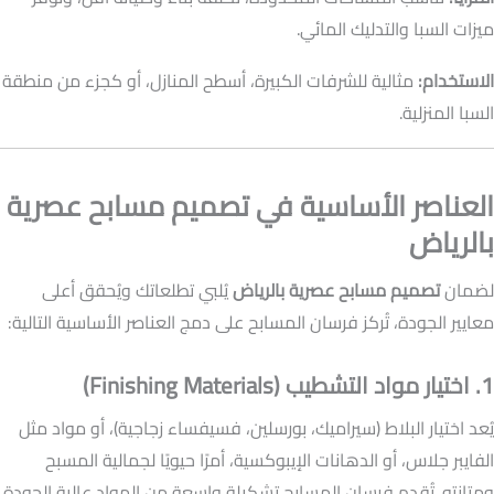
ميزات السبا والتدليك المائي.
الاستخدام:
مثالية للشرفات الكبيرة، أسطح المنازل، أو كجزء من منطقة
السبا المنزلية.
العناصر الأساسية في تصميم مسابح عصرية
بالرياض
لضمان
تصميم مسابح عصرية بالرياض
يُلبي تطلعاتك ويُحقق أعلى
معايير الجودة، تُركز فرسان المسابح على دمج العناصر الأساسية التالية:
1. اختيار مواد التشطيب (Finishing Materials)
يُعد اختيار البلاط (سيراميك، بورسلين، فسيفساء زجاجية)، أو مواد مثل
الفايبر جلاس، أو الدهانات الإيبوكسية، أمرًا حيويًا لجمالية المسبح
ومتانته. تُقدم فرسان المسابح تشكيلة واسعة من المواد عالية الجودة