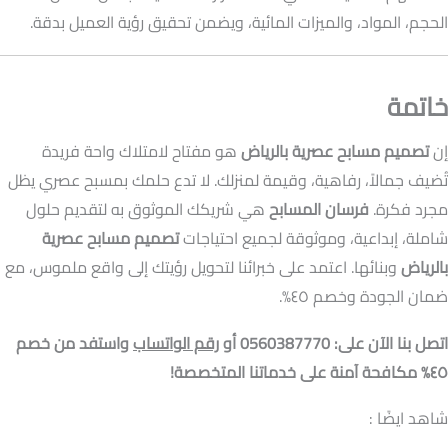
الحجم، المواد، والميزات المائية، ويضمن تحقيق رؤية العميل بدقة.
خاتمة
إن
تصميم مسابح عصرية بالرياض
هو مفتاح لامتلاك واحة فريدة
تُضيف جمالاً، رفاهية، وقيمة لمنزلك. لا تدع حلمك بمسبح عصري يظل
مجرد فكرة.
فرسان المسابح
هي شريكك الموثوق به لتقديم حلول
شاملة، إبداعية، وموثوقة لجميع احتياجات
تصميم مسابح عصرية
بالرياض
وبنائها. اعتمد على خبرائنا لتحويل رؤيتك إلى واقع ملموس، مع
ضمان الجودة وخصم ٤٥%.
اتصل بنا الآن على: 0560387770 أو
رقم الواتساب
واستفد من خصم
٤٥% مكافحة آمنة على خدماتنا المتخصصة!
شاهد ايضًا :