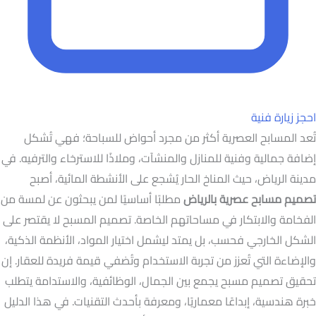
احجز زيارة فنية
تُعد المسابح العصرية أكثر من مجرد أحواض للسباحة؛ فهي تُشكل
إضافة جمالية وفنية للمنازل والمنشآت، وملاذًا للاسترخاء والترفيه. في
مدينة الرياض، حيث المناخ الحار يُشجع على الأنشطة المائية، أصبح
تصميم مسابح عصرية بالرياض
مطلبًا أساسيًا لمن يبحثون عن لمسة من
الفخامة والابتكار في مساحاتهم الخاصة. تصميم المسبح لا يقتصر على
الشكل الخارجي فحسب، بل يمتد ليشمل اختيار المواد، الأنظمة الذكية،
والإضاءة التي تُعزز من تجربة الاستخدام وتُضفي قيمة فريدة للعقار. إن
تحقيق تصميم مسبح يجمع بين الجمال، الوظائفية، والاستدامة يتطلب
خبرة هندسية، إبداعًا معماريًا، ومعرفة بأحدث التقنيات. في هذا الدليل