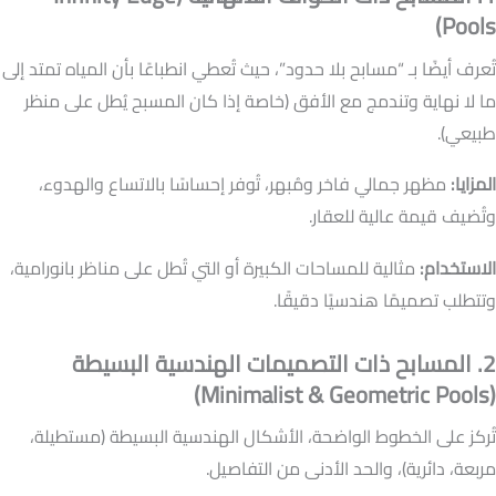
Pools)
تُعرف أيضًا بـ “مسابح بلا حدود”، حيث تُعطي انطباعًا بأن المياه تمتد إلى
ما لا نهاية وتندمج مع الأفق (خاصة إذا كان المسبح يُطل على منظر
طبيعي).
المزايا:
مظهر جمالي فاخر ومُبهر، تُوفر إحساسًا بالاتساع والهدوء،
وتُضيف قيمة عالية للعقار.
الاستخدام:
مثالية للمساحات الكبيرة أو التي تُطل على مناظر بانورامية،
وتتطلب تصميمًا هندسيًا دقيقًا.
2. المسابح ذات التصميمات الهندسية البسيطة
(Minimalist & Geometric Pools)
تُركز على الخطوط الواضحة، الأشكال الهندسية البسيطة (مستطيلة،
مربعة، دائرية)، والحد الأدنى من التفاصيل.