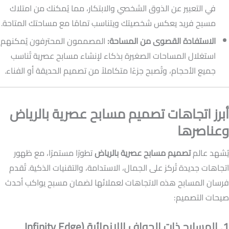
في التعبير عن الذوق الشخصي والابتكار، مما يُمكنك من امتلاك
مسبح فريد يعكس شخصيتك ويتناسب تمامًا مع مساحتك المتاحة.
الاستفادة القصوى من المساحة:
المصممون المحترفون يُمكنهم
استغلال المساحات الصغيرة بذكاء لإنشاء مسابح عصرية تُناسب
جميع الأحجام، وتُصبح جزءًا متكاملاً من تصميم الحديقة أو الفناء.
أبرز اتجاهات تصميم مسابح عصرية بالرياض
وعناصرها
يُشهد عالم
تصميم مسابح عصرية بالرياض
تطورًا مستمرًا، مع ظهور
اتجاهات جديدة تُركز على الجمال، الاستدامة، والتقنيات الذكية. تُقدم
فرسان المسابح هذه الاتجاهات لعملائها لضمان مسبح يواكب أحدث
صيحات التصميم:
1. المسابح ذات الحواف اللانهائية (Infinity Edge