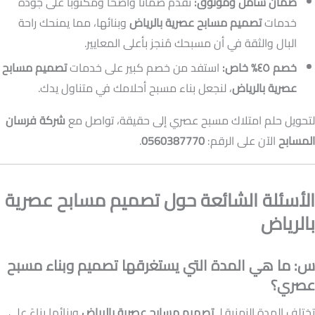
ضمان شامل وموثوق:
نقدم ضمانًا واضحًا ومكتوبًا على جودة
خدمات
تصميم مسابح عصرية بالرياض
وبنائها، مما يمنحك راحة
البال والثقة في أن مسبحك مُنجز بأعلى المعايير.
خصم ٤٥% خاص:
استفد من خصم كبير على خدمات
تصميم مسابح
عصرية بالرياض
، لنجعل بناء مسبح أحلامك في متناول يدك.
لتحويل حلم امتلاك مسبح عصري إلى حقيقة، تواصل مع
شركة فرسان
المسابح
الآن على الرقم:
0560387770
.
الأسئلة الشائعة حول تصميم مسابح عصرية
بالرياض
س: ما هي المدة التي يستغرقها تصميم وبناء مسبح
عصري؟
تختلف المدة الزمنية لـ
تصميم مسابح عصرية بالرياض
وبنائها بناءً على