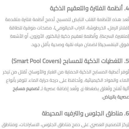
4. أنظمة الفلترة والتعقيم الذكية
تُعد هذه الأنظمة القلب النابض للمسبح. تُدمج أنظمة فلترة متقدمة
(فلاتر الرمل، الخرطوشة، التراب الدياتومي)، مضخات موفرة للطاقة
(متغيرة السرعة)، وأنظمة تعقيم ذكية (بالكلور، الأوزون، أو الأشعة
فوق البنفسجية) لضمان مياه نقية وصحية بأقل جهد.
5. التغطيات الذكية للمسابح (Smart Pool Covers)
تُوفر أغطية المسابح الذكية الحماية من الغبار والأوساخ، تُقلل من تبخر
الماء والمواد الكيميائية، وتُحافظ على درجة حرارة الماء. تتوفر بأنواع
آلية تُفتح وتُغلق بضغطة زر، وتُعد إضافة عصرية لـ
تصميم مسابح
عصرية بالرياض
.
6. مناطق الجلوس والترفيه المحيطة
يُركز التصميم العصري على دمج مناطق الجلوس، الاستراحات، ومناطق