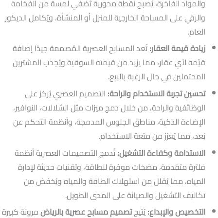
والمواد الفاخرة، يُصبح نقطة محورية تُضفي لمسة من الفخامة
والرقي على المساحة الخارجية للمنزل أو المنشأة، ويُكامل الديكور
العام.
زيادة قيمة العقار:
تُعد المسابح العصرية المُصممة جيدًا إضافة
قيّمة لأي عقار، مما يزيد من قيمته السوقية ويُجذب المشترين
المحتملين في حال الرغبة بالبيع.
تحسين تجربة الاستخدام والراحة:
التصميم العصري يُركز على
الوظائفية والراحة، من خلال دمج ميزات مثل الشلالات، النوافير،
الإضاءة الذكية، مناطق الجلوس المدمجة، وأنظمة التحكم عن
بُعد، مما يُعزز من متعة الاستخدام.
الاستدامة وكفاءة التشغيل:
تُدمج التصميمات العصرية أنظمة
فلترة متقدمة، مضخات موفرة للطاقة، وتقنيات حديثة لإدارة
المياه، مما يُقلل من استهلاك الطاقة والمياه ويُخفض من
تكاليف التشغيل والصيانة على المدى الطويل.
التخصيص والإبداع:
يُتيح
تصميم مسابح عصرية بالرياض
مرونة كبيرة