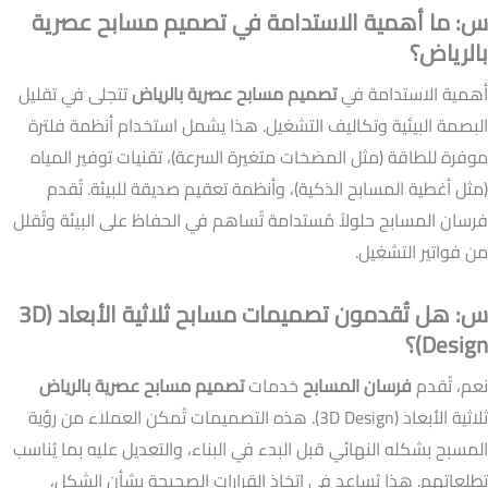
س: ما أهمية الاستدامة في تصميم مسابح عصرية
بالرياض؟
أهمية الاستدامة في
تصميم مسابح عصرية بالرياض
تتجلى في تقليل
البصمة البيئية وتكاليف التشغيل. هذا يشمل استخدام أنظمة فلترة
موفرة للطاقة (مثل المضخات متغيرة السرعة)، تقنيات توفير المياه
(مثل أغطية المسابح الذكية)، وأنظمة تعقيم صديقة للبيئة. تُقدم
فرسان المسابح حلولاً مُستدامة تُساهم في الحفاظ على البيئة وتُقلل
من فواتير التشغيل.
س: هل تُقدمون تصميمات مسابح ثلاثية الأبعاد (3D
Design)؟
نعم، تُقدم
فرسان المسابح
خدمات
تصميم مسابح عصرية بالرياض
ثلاثية الأبعاد (3D Design). هذه التصميمات تُمكن العملاء من رؤية
المسبح بشكله النهائي قبل البدء في البناء، والتعديل عليه بما يُناسب
تطلعاتهم. هذا يُساعد في اتخاذ القرارات الصحيحة بشأن الشكل،