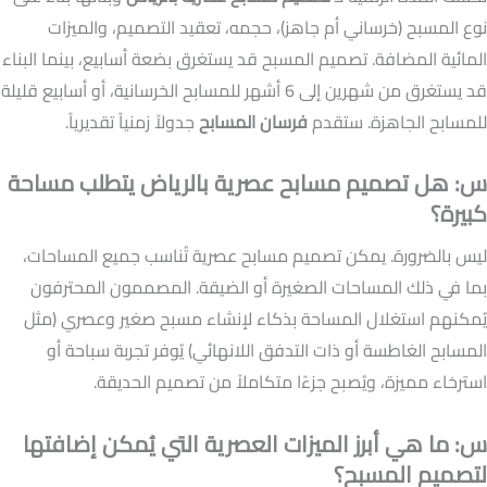
نوع المسبح (خرساني أم جاهز)، حجمه، تعقيد التصميم، والميزات
المائية المضافة. تصميم المسبح قد يستغرق بضعة أسابيع، بينما البناء
قد يستغرق من شهرين إلى 6 أشهر للمسابح الخرسانية، أو أسابيع قليلة
للمسابح الجاهزة. ستقدم
فرسان المسابح
جدولاً زمنياً تقديرياً.
س: هل تصميم مسابح عصرية بالرياض يتطلب مساحة
كبيرة؟
ليس بالضرورة. يمكن تصميم مسابح عصرية تُناسب جميع المساحات،
بما في ذلك المساحات الصغيرة أو الضيقة. المصممون المحترفون
يُمكنهم استغلال المساحة بذكاء لإنشاء مسبح صغير وعصري (مثل
المسابح الغاطسة أو ذات التدفق اللانهائي) يُوفر تجربة سباحة أو
استرخاء مميزة، ويُصبح جزءًا متكاملاً من تصميم الحديقة.
س: ما هي أبرز الميزات العصرية التي يُمكن إضافتها
لتصميم المسبح؟