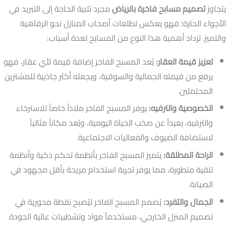
يتجاوز
تصميم مسابح فاخرة بالرياض
مجرد تلبية الحاجة إلى التبريد في
الأجواء الحارة؛ فهو يعكس تطلعات أصحاب المنازل نحو الرفاهية
والتميز. تزداد أهمية هذا النوع من المسابح لعدة أسباب:
تعزيز قيمة العقار:
يُعد المسبح الفاخر إضافة قيمة لأي عقار، فهو
يرفع من قيمته الجمالية والسوقية، ويجعله أكثر جاذبية للمشترين
المحتملين.
الخصوصية والترفيه:
يوفر المسبح الفاخر ملاذاً خاصاً للاسترخاء
والترفيه، بعيداً عن صخب الحياة اليومية، ويُعد مكاناً مثالياً
لاستضافة الضيوف والفعاليات الاجتماعية.
الراحة المطلقة:
يتميز المسبح الفاخر بأنظمة تحكم ذكية وأنظمة
تنقية متطورة، مما يوفر تجربة استخدام مريحة بأقل مجهود في
الصيانة.
الجمال والتفرد:
يُصمم المسبح الفاخر ليُصبح نقطة محورية في
تصميم المنزل الخارجي، مستخدماً مواد وتشطيبات عالية الجودة