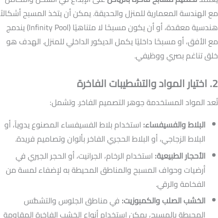
مع الهندسة المعمارية للمنزل والحديقة. يمكن أن يتخذ المسبح أشكالاً
هندسية معقدة، أو أن يكون مسبحًا لا متناهيًا (Infinity Pool) يندمج
مع الأفق، أو مسبحًا داخليًا يكمل الديكور الداخلي للمنزل. الهدف هو
خلق تناغم بصري ووظيفي.
2. اختيار المواد والتشطيبات الفاخرة
تُعد المواد المستخدمة جوهر التصميم الفاخر. وتشمل:
البلاط والفسيفساء:
استخدام بلاط الفسيفساء المصنوع يدوياً، أو
البلاط الزجاجي، أو البلاط الحجري الفاخر بألوان وتصاميم فريدة.
الأحجار الطبيعية:
استخدام الرخام، الجرانيت، أو الحجر الجيري في
أرضيات وحواف المسبح والمناطق المحيطة به لإضفاء لمسة من
الفخامة والرقي.
الخشب الصلب والكمبوزيت:
في مناطق الجلوس والتشمُّس
المحيطة بالمسبح، يمكن استخدام أنواع الخشب الفاخرة المقاومة