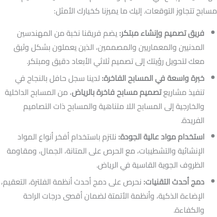
مسابح تتجاوز التوقعات. إليك ما يميزنا كخيارك الأمثل:
فريق تصميم وإنشاء مبتكر:
يضم فريقنا نخبة من المهندسين
المدنيين والمعماريين والمصممين، الذين يعملون بشكل وثيق
معك لتحويل رؤيتك إلى تصميم ثلاثي الأبعاد دقيق ومبتكر.
خبرة واسعة في المسابح الفاخرة:
لدينا سجل حافل بالنجاح في
تنفيذ مشاريع
تصميم مسابح فاخرة بالرياض
، من المسابح الداخلية
والخارجية إلى المسابح اللا متناهية والمسابح ذات التصاميم
الفريدة.
استخدام مواد عالية الجودة:
نلتزم باستخدام أفخر أنواع المواد
الإنشائية والتشطيبات، مع الحرص على المتانة، الجمال، ومقاومة
الظروف الجوية القاسية في الرياض.
دمج أحدث التقنيات:
نحرص على دمج أحدث أنظمة الفلترة، التعقيم،
الإضاءة الذكية، وأنظمة الأتمتة لضمان أقصى درجات الراحة
والكفاءة.