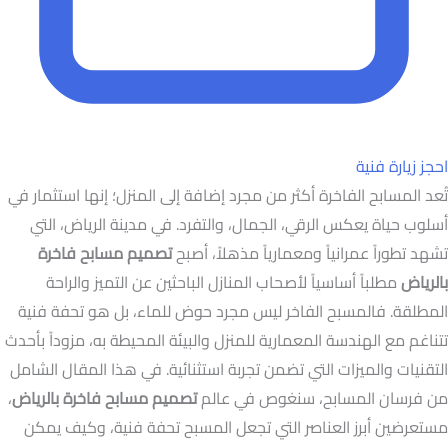
احجز زيارة فنية
تُعد المسابح الفاخرة أكثر من مجرد إضافة إلى المنزل؛ إنها استثمار في
أسلوب حياة يعكس الرقي، الجمال، والتفرد. في مدينة الرياض، التي
تشهد تطوراً عمرانياً ومعمارياً مذهلاً، أصبح
تصميم مسابح فاخرة
بالرياض
مطلباً أساسياً لأصحاب المنازل الباحثين عن التميز والراحة
المطلقة. فالمسبح الفاخر ليس مجرد حوض للماء، بل هو تحفة فنية
تتناغم مع الهندسة المعمارية للمنزل والبيئة المحيطة به، مزوداً بأحدث
التقنيات والميزات التي تضمن تجربة استثنائية. في هذا المقال الشامل
من فرسان المسابح، سنغوص في عالم
تصميم مسابح فاخرة بالرياض
،
مستعرضين أبرز العناصر التي تجعل المسبح تحفة فنية، وكيف يمكن