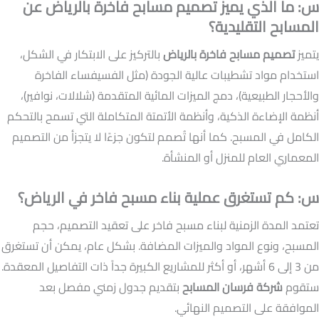
س: ما الذي يميز تصميم مسابح فاخرة بالرياض عن
المسابح التقليدية؟
يتميز
تصميم مسابح فاخرة بالرياض
بالتركيز على الابتكار في الشكل،
استخدام مواد تشطيبات عالية الجودة (مثل الفسيفساء الفاخرة
والأحجار الطبيعية)، دمج الميزات المائية المتقدمة (شلالات، نوافير)،
أنظمة الإضاءة الذكية، وأنظمة الأتمتة المتكاملة التي تسمح بالتحكم
الكامل في المسبح. كما أنها تُصمم لتكون جزءًا لا يتجزأ من التصميم
المعماري العام للمنزل أو المنشأة.
س: كم تستغرق عملية بناء مسبح فاخر في الرياض؟
تعتمد المدة الزمنية لبناء مسبح فاخر على تعقيد التصميم، حجم
المسبح، ونوع المواد والميزات المضافة. بشكل عام، يمكن أن تستغرق
من 3 إلى 6 أشهر، أو أكثر للمشاريع الكبيرة جداً ذات التفاصيل المعقدة.
ستقوم
شركة فرسان المسابح
بتقديم جدول زمني مفصل بعد
الموافقة على التصميم النهائي.