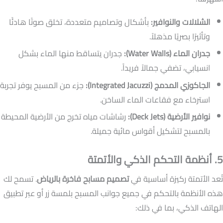
الشلالات والنوافير:
بأشكال وتصاميم متعددة، تخلق صوتًا هادئًا
وتأثيرًا بصريًا مذهلاً.
جدران الماء (Water Walls):
جدران يتساقط منها الماء بشكل
انسيابي، تضفي جمالاً فريداً.
الجاكوزي المدمج (Integrated Jacuzzi):
جزء من المسبح يوفر تجربة
استرخاء مع فقاعات الماء الساخن.
نوافير الأرضية (Deck Jets):
رشاشات مياه تخرج من الأرضية المحيطة
بالمسبح لتشكيل أقواس مائية جميلة.
5. أنظمة التحكم الذكي والأتمتة
تُعد الأتمتة ركيزة أساسية في
تصميم مسابح فاخرة بالرياض
. تسمح لك
هذه الأنظمة بالتحكم في جميع جوانب المسبح بلمسة زر أو عبر تطبيق
الهاتف الذكي، بما في ذلك: