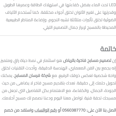
LED تحت الماء بفضل كفاءتها في استهلاك الطاقة وعمرها الطويل
وقدرتها على تغيير الألوان لخلق أجواء مختلفة. كما تُستخدم الألياف
الضوئية لخلق تأثيرات متلألئة تشبه النجوم، وإضاءة المناظر الطبيعية
المحيطة بالمسبح لإبراز جمال التصميم الليلي.
خاتمة
إن
تصميم مسابح فاخرة بالرياض
هو استثمار في نمط حياة راقٍ ومتميز.
إنه يجمع بين الفن المعماري، الهندسة الدقيقة، وأحدث التقنيات لخلق
واحة شخصية تعكس ذوقك الرفيع. مع
شركة فرسان المسابح
، يمكنك
تحويل حلمك إلى حقيقة. نعدك بتقديم مسبح فاخر لا يضاهى من حيث
الجودة، الجمال، والكفاءة، مع الاهتمام بكل التفاصيل التي تجعل من
مسبحك تحفة فنية. تواصل معنا اليوم ودعنا نصمم لك مسبح أحلامك.
اتصل بنا الآن على: 0560387770 أو
رقم الواتساب
واستفد من خصم