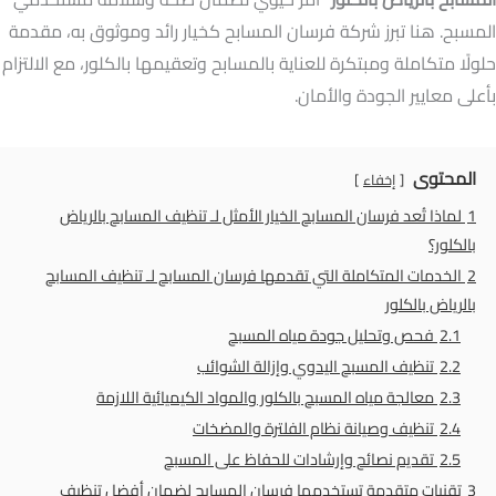
المسبح. هنا تبرز شركة فرسان المسابح كخيار رائد وموثوق به، مقدمة
حلولًا متكاملة ومبتكرة للعناية بالمسابح وتعقيمها بالكلور، مع الالتزام
بأعلى معايير الجودة والأمان.
المحتوى
إخفاء
1
لماذا تُعد فرسان المسابح الخيار الأمثل لـ تنظيف المسابح بالرياض
بالكلور؟
2
الخدمات المتكاملة التي تقدمها فرسان المسابح لـ تنظيف المسابح
بالرياض بالكلور
2.1
فحص وتحليل جودة مياه المسبح
2.2
تنظيف المسبح اليدوي وإزالة الشوائب
2.3
معالجة مياه المسبح بالكلور والمواد الكيميائية اللازمة
2.4
تنظيف وصيانة نظام الفلترة والمضخات
2.5
تقديم نصائح وإرشادات للحفاظ على المسبح
3
تقنيات متقدمة تستخدمها فرسان المسابح لضمان أفضل تنظيف