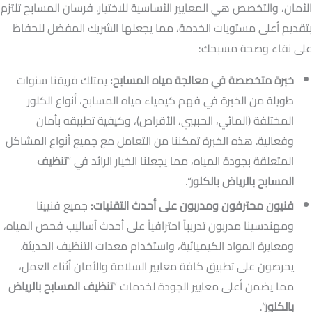
الأمان، والتخصص هي المعايير الأساسية للاختيار. فرسان المسابح تلتزم
بتقديم أعلى مستويات الخدمة، مما يجعلها الشريك المفضل للحفاظ
على نقاء وصحة مسبحك:
خبرة متخصصة في معالجة مياه المسابح:
يمتلك فريقنا سنوات
طويلة من الخبرة في فهم كيمياء مياه المسابح، أنواع الكلور
المختلفة (المائي، الحبيبي، الأقراص)، وكيفية تطبيقه بأمان
وفعالية. هذه الخبرة تمكننا من التعامل مع جميع أنواع المشاكل
المتعلقة بجودة المياه، مما يجعلنا الخيار الرائد في “
تنظيف
المسابح بالرياض بالكلور
“.
فنيون محترفون ومدربون على أحدث التقنيات:
جميع فنيينا
ومهندسينا مدربون تدريباً احترافياً على أحدث أساليب فحص المياه،
ومعايرة المواد الكيميائية، واستخدام معدات التنظيف الحديثة.
يحرصون على تطبيق كافة معايير السلامة والأمان أثناء العمل،
مما يضمن أعلى معايير الجودة لخدمات “
تنظيف المسابح بالرياض
بالكلور
“.