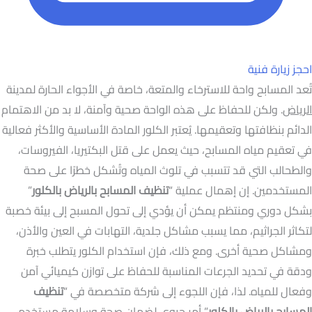
احجز زيارة فنية
تُعد المسابح واحة للاسترخاء والمتعة، خاصة في الأجواء الحارة لمدينة
الرياض
. ولكن للحفاظ على هذه الواحة صحية وآمنة، لا بد من الاهتمام
الدائم بنظافتها وتعقيمها. يُعتبر الكلور المادة الأساسية والأكثر فعالية
في تعقيم مياه المسابح، حيث يعمل على قتل البكتيريا، الفيروسات،
والطحالب التي قد تتسبب في تلوث المياه وتُشكل خطرًا على صحة
المستخدمين. إن إهمال عملية “
تنظيف المسابح بالرياض بالكلور
”
بشكل دوري ومنتظم يمكن أن يؤدي إلى تحول المسبح إلى بيئة خصبة
لتكاثر الجراثيم، مما يسبب مشاكل جلدية، التهابات في العين والأذن،
ومشاكل صحية أخرى. ومع ذلك، فإن استخدام الكلور يتطلب خبرة
ودقة في تحديد الجرعات المناسبة للحفاظ على توازن كيميائي آمن
وفعال للمياه. لذا، فإن اللجوء إلى شركة متخصصة في “
تنظيف
المسابح بالرياض بالكلور
” أمر حيوي لضمان صحة وسلامة مستخدمي