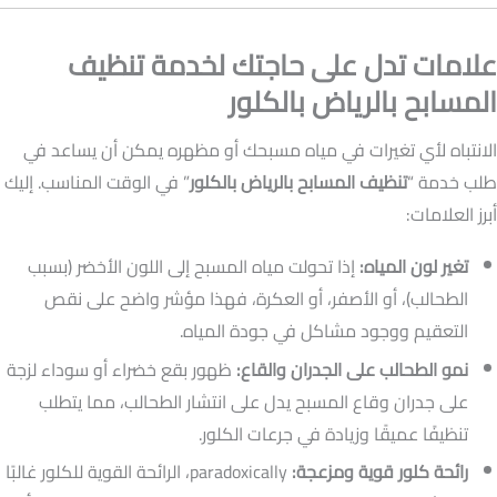
علامات تدل على حاجتك لخدمة تنظيف
المسابح بالرياض بالكلور
الانتباه لأي تغيرات في مياه مسبحك أو مظهره يمكن أن يساعد في
طلب خدمة “
تنظيف المسابح بالرياض بالكلور
” في الوقت المناسب. إليك
أبرز العلامات:
تغير لون المياه:
إذا تحولت مياه المسبح إلى اللون الأخضر (بسبب
الطحالب)، أو الأصفر، أو العكرة، فهذا مؤشر واضح على نقص
التعقيم ووجود مشاكل في جودة المياه.
نمو الطحالب على الجدران والقاع:
ظهور بقع خضراء أو سوداء لزجة
على جدران وقاع المسبح يدل على انتشار الطحالب، مما يتطلب
تنظيفًا عميقًا وزيادة في جرعات الكلور.
رائحة كلور قوية ومزعجة:
paradoxically، الرائحة القوية للكلور غالبًا