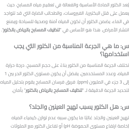
يُعد الكلور المادة الأساسية والفعالة في تعقيم مياه المسابح، حيث
يعمل على قتل البكتيريا، الفيروسات، والطحالب الضارة التي قد تتواجد
في الماء. يضمن الكلور أن تكون المياه آمنة وصحية للسباحة ويمنع
انتشار الأمراض. هذا هو الأساس في “
تنظيف المسابح بالرياض بالكلور
“.
س: ما هي الجرعة المناسبة من الكلور التي يجب
استخدامها؟
تختلف الجرعة المناسبة من الكلور بناءً على حجم المسبح، درجة حرارة
المياه، وعدد المستخدمين. يفضل أن يكون مستوى الكلور الحر بين 1
إلى 3 جزء في المليون (ppm). فريق فرسان المسابح يقوم بتحليل المياه
لتحديد الجرعة الدقيقة لـ “
تنظيف المسابح بالرياض بالكلور
” بأمان.
س: هل الكلور يسبب تهيج العينين والجلد؟
تهيج العينين والجلد غالبًا ما يكون سببه عدم توازن كيمياء المياه
(خاصة ارتفاع مستوى الحموضة pH) أو تفاعل الكلور مع الملوثات