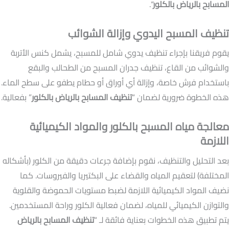
المسابح بالرياض بالكلور
“.
تنظيف المسبح اليدوي وإزالة الشوائب
يقوم فريقنا بإجراء تنظيف يدوي شامل للمسبح، يشمل كنس الأتربة
والشوائب من القاع، تنظيف جدران المسبح من الطحالب والبقع
باستخدام فرش خاصة، وإزالة أي أوراق أو حطام يطفو على سطح الماء.
هذه الخطوة ضرورية لضمان “
تنظيف المسابح بالرياض بالكلور
” بفعالية.
معالجة مياه المسبح بالكلور والمواد الكيميائية
اللازمة
بعد التحليل والتنظيف، نقوم بإضافة جرعات دقيقة من الكلور (بأشكاله
المختلفة) لتعقيم المياه والقضاء على البكتيريا والفيروسات. كما
نضيف المواد الكيميائية اللازمة لضبط مستويات الحموضة والقلوية
والتوازن الكيميائي للمياه، لضمان فعالية الكلور وراحة المستخدمين.
يتم تطبيق هذه الخطوات بعناية فائقة لـ “
تنظيف المسابح بالرياض