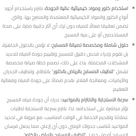
استخدام كلور ومواد كيميائية عالية الجودة:
نلتزم باستخدام أجود
أنواع الكلور والمواد الكيميائية المعتمدة والمصرح بها، والتي
تضمن تعقيمًا فعالًا للمياه دون ترك أي آثار جانبية ضارة على صحة
المستخدمين أو على بنية المسبح.
حلول شاملة ومخصصة لصيانة المسابح:
لا نؤمن بالحلول الجاهزة،
بل نقوم بإجراء فحص دقيق للمسبح وتقييم جودة المياه لتحديد
المشكلات المحتملة. بناءً على ذلك، نصمم خطة صيانة مخصصة
تشمل “
تنظيف المسابح بالرياض بالكلور
” بانتظام، وتنظيف الجدران
والأرضيات، ومعالجة الفلاتر. نقدم ضمانًا على جودة المياه وفعالية
التعقيم.
سرعة الاستجابة والالتزام بالمواعيد:
ندرك أن جودة مياه المسبح
تؤثر مباشرة على استخدامه. لذا، نلتزم بسرعة الاستجابة لطلبات
عملائنا وتقديم الخدمة في الوقت المناسب، مع مرونة في تحديد
المواعيد لتناسب جدولك الزمني دون أي إزعاج، مما يجعل فرسان
المسابح أفضل خيار لـ “
تنظيف المسابح بالرياض بالكلور
“.