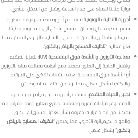
توازنًا مثاليًا للمياه على مدار الساعة ويقلل من التدخل البشري.
أجهزة التنظيف الروبوتية:
نستخدم أجهزة تنظيف روبوتية متطورة
تقوم بتنظيف قاع وجدران المسبح بشكل آلي، مما يوفر تنظيفًا
عميقًا وشاملاً ويقلل من الحاجة إلى التنظيف اليدوي المتكرر، مما
يعزز فعالية “
تنظيف المسابح بالرياض بالكلور
“.
معالجة الأوزون والأشعة فوق البنفسجية (UV):
لتعزيز التعقيم
وتقليل الحاجة إلى الكلور، يمكننا دمج أنظمة معالجة مياه بالأوزون
أو الأشعة فوق البنفسجية. هذه التقنيات تقضي على الجراثيم
والبكتيريا بشكل فعال، مما يزيد من نقاء المياه وصحتها.
تحليل المياه المتقدم:
نستخدم أجهزة تحليل مياه رقمية عالية
الدقة توفر قراءات فورية ومفصلة لجميع معايير جودة المياه، مما
يمكننا من اتخاذ قرارات دقيقة بشأن تعديل مستويات الكلور
والمواد الكيميائية الأخرى، مما يضمن “
تنظيف المسابح بالرياض
بالكلور
” بشكل علمي.