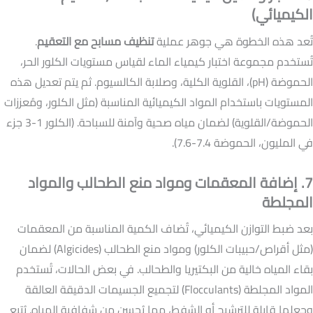
الكيميائي)
تُعد هذه الخطوة هي جوهر عملية
تنظيف مسابح مع التعقيم
.
تُستخدم مجموعة اختبار كيمياء الماء لقياس مستويات الكلور الحر،
الحموضة (pH)، القلوية الكلية، وصلابة الكالسيوم. ثم يتم تعديل هذه
المستويات باستخدام المواد الكيميائية المناسبة (مثل الكلور، ومُعززات
الحموضة/القلوية) لضمان مياه صحية وآمنة للسباحة. (الكلور 1-3 جزء
في المليون، الحموضة 7.4-7.6).
7. إضافة المعقمات ومواد منع الطحالب والمواد
المجلطة
بعد ضبط التوازن الكيميائي، تُضاف الكمية المناسبة من المعقمات
(مثل أقراص/حبيبات الكلور) ومواد منع الطحالب (Algicides) لضمان
بقاء المياه خالية من البكتيريا والطحالب. في بعض الحالات، تُستخدم
المواد المجلطة (Flocculants) لتجميع الجسيمات الدقيقة العالقة
وجعلها قابلة للترشيح أو الشفط، مما يُحسن من شفافية المياه. يُتبع