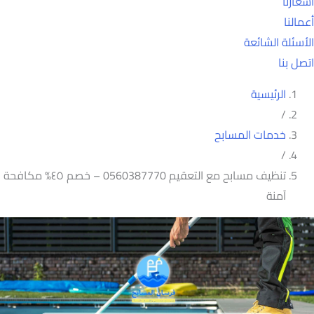
أسعارنا
أعمالنا
الأسئلة الشائعة
اتصل بنا
الرئيسية
/
خدمات المسابح
/
تنظيف مسابح مع التعقيم 0560387770 – خصم ٤٥% مكافحة
آمنة