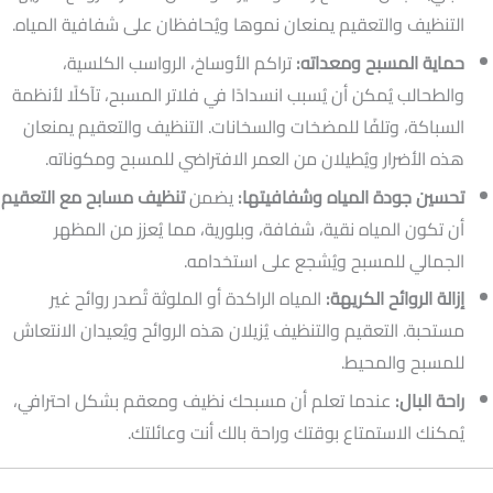
التنظيف والتعقيم يمنعان نموها ويُحافظان على شفافية المياه.
حماية المسبح ومعداته:
تراكم الأوساخ، الرواسب الكلسية،
والطحالب يُمكن أن يُسبب انسدادًا في فلاتر المسبح، تآكلًا لأنظمة
السباكة، وتلفًا للمضخات والسخانات. التنظيف والتعقيم يمنعان
هذه الأضرار ويُطيلان من العمر الافتراضي للمسبح ومكوناته.
تحسين جودة المياه وشفافيتها:
يضمن
تنظيف مسابح مع التعقيم
أن تكون المياه نقية، شفافة، وبلورية، مما يُعزز من المظهر
الجمالي للمسبح ويُشجع على استخدامه.
إزالة الروائح الكريهة:
المياه الراكدة أو الملوثة تُصدر روائح غير
مستحبة. التعقيم والتنظيف يُزيلان هذه الروائح ويُعيدان الانتعاش
للمسبح والمحيط.
راحة البال:
عندما تعلم أن مسبحك نظيف ومعقم بشكل احترافي،
يُمكنك الاستمتاع بوقتك وراحة بالك أنت وعائلتك.