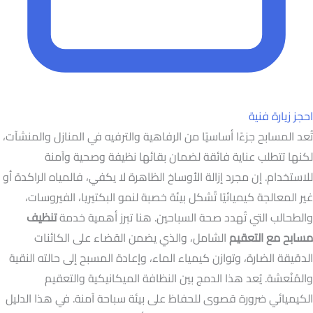
احجز زيارة فنية
تُعد المسابح جزءًا أساسيًا من الرفاهية والترفيه في المنازل والمنشآت،
لكنها تتطلب عناية فائقة لضمان بقائها نظيفة وصحية وآمنة
للاستخدام. إن مجرد إزالة الأوساخ الظاهرة لا يكفي، فالمياه الراكدة أو
غير المعالجة كيميائيًا تُشكل بيئة خصبة لنمو البكتيريا، الفيروسات،
والطحالب التي تُهدد صحة السباحين. هنا تبرز أهمية خدمة
تنظيف
مسابح مع التعقيم
الشامل، والذي يضمن القضاء على الكائنات
الدقيقة الضارة، وتوازن كيمياء الماء، وإعادة المسبح إلى حالته النقية
والمُنُعشة. يُعد هذا الدمج بين النظافة الميكانيكية والتعقيم
الكيميائي ضرورة قصوى للحفاظ على بيئة سباحة آمنة. في هذا الدليل