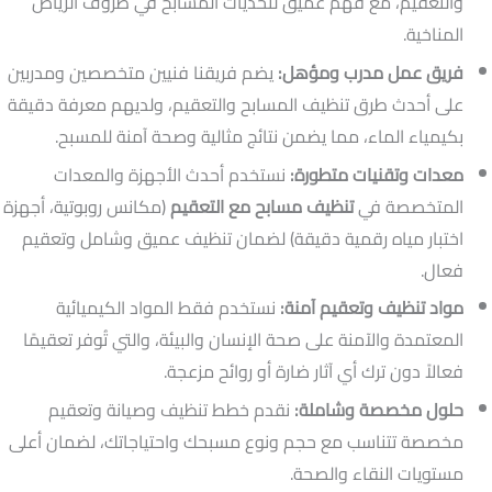
والتعقيم، مع فهم عميق لتحديات المسابح في ظروف الرياض
المناخية.
فريق عمل مدرب ومؤهل:
يضم فريقنا فنيين متخصصين ومدربين
على أحدث طرق تنظيف المسابح والتعقيم، ولديهم معرفة دقيقة
بكيمياء الماء، مما يضمن نتائج مثالية وصحة آمنة للمسبح.
معدات وتقنيات متطورة:
نستخدم أحدث الأجهزة والمعدات
المتخصصة في
تنظيف مسابح مع التعقيم
(مكانس روبوتية، أجهزة
اختبار مياه رقمية دقيقة) لضمان تنظيف عميق وشامل وتعقيم
فعال.
مواد تنظيف وتعقيم آمنة:
نستخدم فقط المواد الكيميائية
المعتمدة والآمنة على صحة الإنسان والبيئة، والتي تُوفر تعقيمًا
فعالاً دون ترك أي آثار ضارة أو روائح مزعجة.
حلول مخصصة وشاملة:
نقدم خطط تنظيف وصيانة وتعقيم
مخصصة تتناسب مع حجم ونوع مسبحك واحتياجاتك، لضمان أعلى
مستويات النقاء والصحة.