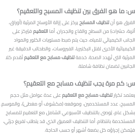
س: ما هو الفرق بين تنظيف المسبح والتعقيم؟
الفرق هو أن
تنظيف المسابح
يركز على إزالة الأوساخ المرئية (أوراق،
أتربة، حشرات) من السطح والقاع والجدران. أما
التعقيم
فيُركز على
الجانب الكيميائي للمياه، حيث يتم ضبط مستويات الكلور والمواد
الكيميائية الأخرى لقتل البكتيريا، الفيروسات، والطحالب الدقيقة غير
المرئية التي تُهدد الصحة. خدمة
تنظيف مسابح مع التعقيم
تُقدم كلا
الجانبين لضمان نظافة شاملة.
س: كم مرة يجب تنظيف مسابح مع التعقيم؟
يعتمد تكرار
تنظيف مسابح مع التعقيم
على عدة عوامل مثل حجم
المسبح، عدد المستخدمين، وموقعه (مكشوف أو مغطى)، والموسم.
بشكل عام، يُوصى بالتنظيف الأسبوعي الشامل مع التعقيم للمسابح
المستخدمة بانتظام. أما التنظيف العميق الذي قد يتطلب تفريغ جزئي،
فيُمكن إجراؤه كل بضعة أشهر أو حسب الحاجة.