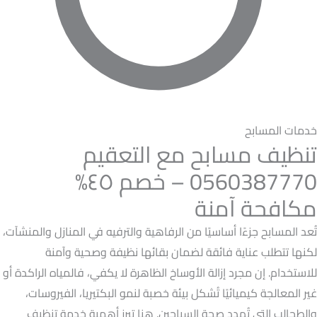
خدمات المسابح
تنظيف مسابح مع التعقيم
0560387770 – خصم ٤٥%
مكافحة آمنة
تُعد المسابح جزءًا أساسيًا من الرفاهية والترفيه في المنازل والمنشآت،
لكنها تتطلب عناية فائقة لضمان بقائها نظيفة وصحية وآمنة
للاستخدام. إن مجرد إزالة الأوساخ الظاهرة لا يكفي، فالمياه الراكدة أو
غير المعالجة كيميائيًا تُشكل بيئة خصبة لنمو البكتيريا، الفيروسات،
والطحالب التي تُهدد صحة السباحين. هنا تبرز أهمية خدمة تنظيف