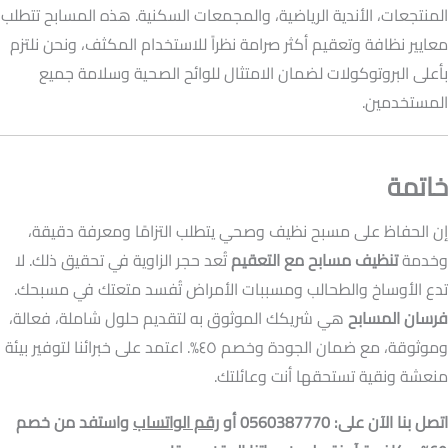
المنتجعات، الأندية الرياضية، والمجمعات السكنية. هذه المسابح تتطلب
معايير نظافة وتعقيم أكثر صرامة نظراً للاستخدام المكثف، ونحن نلتزم
بأعلى البروتوكولات لضمان الامتثال للوائح الصحية وسلامة جميع
المستخدمين.
خاتمة
إن الحفاظ على مسبح نظيف وصحي يتطلب التزامًا ومعرفة دقيقة،
وخدمة
تنظيف مسابح مع التعقيم
تُعد حجر الزاوية في تحقيق ذلك. لا
تدع الأوساخ والطحالب ومسببات الأمراض تُفسد متعتك في مسبحك.
فرسان المسابح
هي شريكك الموثوق به لتقديم حلول شاملة، فعالة،
وموثوقة، مع ضمان الجودة وخصم ٤٥%. اعتمد على خبرائنا لتوفير بيئة
منعشة ونقية تستحقها أنت وعائلتك.
اتصل بنا الآن على: 0560387770 أو
رقم الواتساب
واستفد من خصم