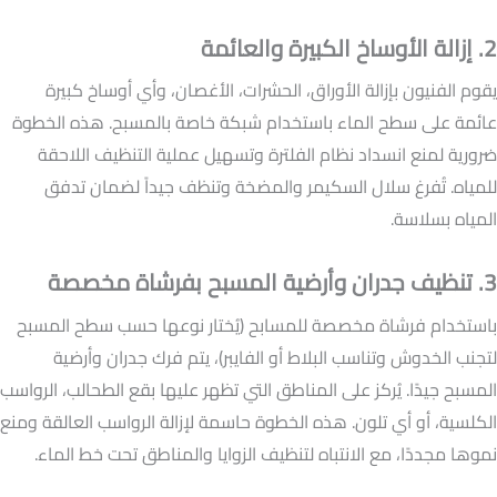
2. إزالة الأوساخ الكبيرة والعائمة
يقوم الفنيون بإزالة الأوراق، الحشرات، الأغصان، وأي أوساخ كبيرة
عائمة على سطح الماء باستخدام شبكة خاصة بالمسبح. هذه الخطوة
ضرورية لمنع انسداد نظام الفلترة وتسهيل عملية التنظيف اللاحقة
للمياه. تُفرغ سلال السكيمر والمضخة وتنظف جيداً لضمان تدفق
المياه بسلاسة.
3. تنظيف جدران وأرضية المسبح بفرشاة مخصصة
باستخدام فرشاة مخصصة للمسابح (يُختار نوعها حسب سطح المسبح
لتجنب الخدوش وتناسب البلاط أو الفايبر)، يتم فرك جدران وأرضية
المسبح جيدًا. يُركز على المناطق التي تظهر عليها بقع الطحالب، الرواسب
الكلسية، أو أي تلون. هذه الخطوة حاسمة لإزالة الرواسب العالقة ومنع
نموها مجددًا، مع الانتباه لتنظيف الزوايا والمناطق تحت خط الماء.