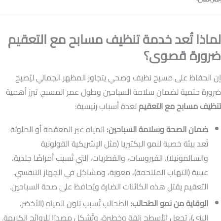
لماذا تُعد خدمة تنظيف مسابح مع التعقيم
ضرورة قصوى؟
إن الحفاظ على مسبح نظيف وصحي يتجاوز المظهر الجمالي ليُصبح
ضرورة حتمية لضمان سلامة السباحين وطول عمر المسبح. تبرز أهمية
تنظيف مسابح مع التعقيم
لعدة أسباب رئيسية:
ضمان الصحة وسلامة السباحين:
المياه غير المعقمة أو الملوثة
تُعد بيئة خصبة لنمو البكتيريا (مثل الإشريكية القولونية
والسالمونيلا)، الفيروسات، والفطريات، التي تُسبب أمراضًا جلدية،
عينية (التهاب الملتحمة)، معوية، ومشاكل في الجهاز التنفسي.
التعقيم يقتل هذه الكائنات الضارة ويُحافظ على صحة السباحين.
الوقاية من نمو الطحالب:
الطحالب تُسبب تلون المياه (الأخضر،
البني)، تجعل الأسطح زلقة وخطيرة، وتُشكل مصدرًا للروائح الكريهة.