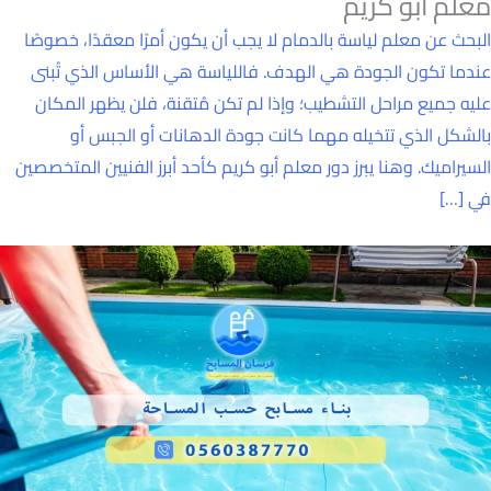
معلم أبو كريم
البحث عن معلم لياسة بالدمام لا يجب أن يكون أمرًا معقدًا، خصوصًا
عندما تكون الجودة هي الهدف. فاللياسة هي الأساس الذي تُبنى
عليه جميع مراحل التشطيب؛ وإذا لم تكن مُتقنة، فلن يظهر المكان
بالشكل الذي تتخيله مهما كانت جودة الدهانات أو الجبس أو
السيراميك. وهنا يبرز دور معلم أبو كريم كأحد أبرز الفنيين المتخصصين
في […]