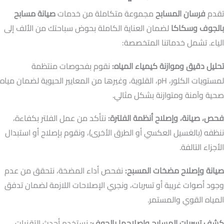
تقدم
فرسان المسابح
مجموعة متكاملة من خدمات
صيانة مسابح
بالجوف وسكاكا
لضمان العناية الكاملة بحوض سباحتك من الألف إلى
الياء. تشمل خدماتنا المتخصصة:
تحليل دقيق وموازنة كيمياء المياه:
نقوم بفحوصات منتظمة
لمستويات الكلور، pH، القلوية، وغيرها من المعايير الحيوية لضمان مياه
صحية وآمنة ومتوازنة بشكل مثالي.
فحص، صيانة، وإصلاح أنظمة الفلترة:
نتأكد من عمل الفلتر بكفاءة،
ننظفه (بالغسيل العكسي أو الطرق الأخرى)، ونقوم بإصلاح أو استبدال
الأجزاء التالفة.
صيانة وإصلاح مضخات المسبح:
نفحص أداء المضخة، نتحقق من عدم
وجود أصوات غريبة أو تسربات، ونجري الإصلاحات اللازمة لضمان تدفق
المياه القوي والمستمر.
كشف تسربات المسابح وإصلاحها بالجوف:
نستخدم أحدث التقنيات