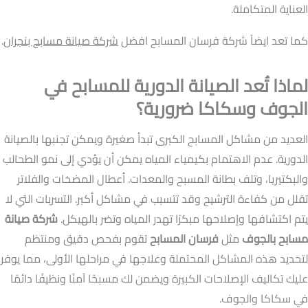
العناية المتكاملة.
كما تعد ايضاً شركة فرسان المسابح افضل
شركة صيانة مسابح بنجران
.
لماذا تُعد الصيانة الدورية للمسابح في
الجوف وسكاكا ضرورية؟
العديد من مشاكل المسابح الكبرى تبدأ صغيرة ويمكن تجنبها بالصيانة
الدورية. عدم الاهتمام بكيمياء المياه يمكن أن يؤدي إلى نمو الطحالب
والبكتيريا، وتلف بطانة المسبح والمعدات. أعطال المضخات والفلاتر
تقلل من كفاءة الترشيح وقد تتسبب في مشاكل أكبر. التسربات التي لا
يتم اكتشافها وإصلاحها مبكرًا تهدر المياه وتضر بالهيكل.
شركة صيانة
مسابح بالجوف
مثل
فرسان المسابح
تقوم بفحص دقيق ومنتظم
لتحديد هذه المشاكل المحتملة وعلاجها في مراحلها الأولى، مما يوفر
عليك تكاليف الإصلاحات الكبيرة ويضمن لك مسبحًا آمنًا ونظيفًا دائمًا
في سكاكا والجوف.