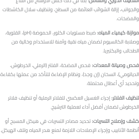
التنظيف الدوري والشامل:
بما في ذلك كنس الأوساخ من القاع
والجوانب، إزالة الشوائب العائمة من السطح، وتنظيف سلال الكاشطات
والمضخات.
موازنة كيمياء المياه:
ضبط مستويات الكلور، الحموضة (pH)، القلوية،
وصلابة الكالسيوم لضمان مياه نقية وآمنة للاستخدام وخالية من
الطحالب والبكتيريا.
فحص وصيانة المعدات:
فحص المضخة، الفلتر (الرملي، الخرطوش،
الدياتومي)، السخان (إن وجد)، ونظام الإضاءة للتأكد من عملها بكفاءة
وتحديد أي أعطال محتملة.
تنظيف الفلاتر:
إجراء الغسيل العكسي للفلاتر الرملية أو تنظيف فلاتر
الخرطوش لضمان أفضل أداء لعملية الترشيح.
كشف وإصلاح التسربات:
تحديد مصادر التسربات في هيكل المسبح أو
أنظمة الأنابيب وإجراء الإصلاحات اللازمة لمنع هدر المياه وتلف الهيكل.