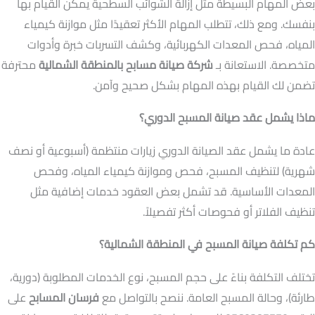
بعض المهام البسيطة مثل إزالة الشوائب السطحية يمكن القيام بها
بنفسك. ومع ذلك، تتطلب المهام الأكثر تعقيدًا مثل موازنة كيمياء
المياه، فحص المعدات الكهربائية، وكشف التسربات خبرة وأدوات
متخصصة. الاستعانة بـ
شركة صيانة مسابح بالمنطقة الشمالية
محترفة
تضمن لك القيام بهذه المهام بشكل صحيح وآمن.
ماذا يشمل عقد صيانة المسبح الدوري؟
عادة ما يشمل عقد الصيانة الدوري زيارات منتظمة (أسبوعية أو نصف
شهرية) لتنظيف المسبح، فحص وموازنة كيمياء المياه، وفحص
المعدات الأساسية. قد تشمل بعض العقود خدمات إضافية مثل
تنظيف الفلاتر أو فحوصات أكثر تفصيلاً.
كم تكلفة صيانة المسبح في المنطقة الشمالية؟
تختلف التكلفة بناءً على حجم المسبح، نوع الخدمات المطلوبة (دورية،
طارئة)، وحالة المسبح العامة. ننصح بالتواصل مع
فرسان المسابح
على