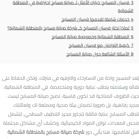
3
فرسان المسابح: خيارك الأمثل لـ صيانة مسابح احترافية في المنطقة
الشمالية
4
خدمات شاملة تقدمها فرسان المسابح
5
لماذا تختار فرسان المسابح كـ شركة صيانة مسابح بالمنطقة الشمالية؟
6
المنطقة الشمالية وخصوصية صيانة المسابح
7
كيفية التواصل مع فرسان المسابح
8
الأسئلة الشائعة حول صيانة المسابح
يُعد المسبح واحة من الاسترخاء والترفيه في منزلك، ولكن الحفاظ على
نقائه وسلامته يتطلب عناية دورية ومتخصصة. في المنطقة الشمالية،
حيث الظروف المناخية قد تكون قاسية، تصبح صيانة المسابح ليست
مجرد رفاهية، بل ضرورة لضمان بيئة صحية وممتعة لك ولعائلتك.
تتطلب المسابح عناية فائقة تتجاوز مجرد التنظيف السطحي، لتشمل
فحص المعدات، توازن المواد الكيميائية، وكشف أي مشاكل محتملة
قبل تفاقمها. هنا يأتي دور
شركة صيانة مسابح بالمنطقة الشمالية