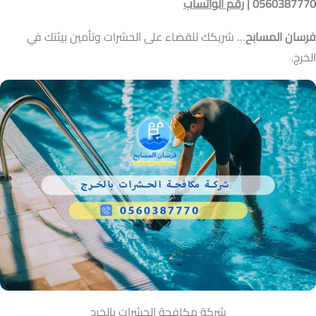
0560387770 |
رقم الواتساب
فرسان المسابح
… شريكك للقضاء على الحشرات وتأمين بيئتك في
الخرج.
شركة مكافحة الحشرات بالخرج