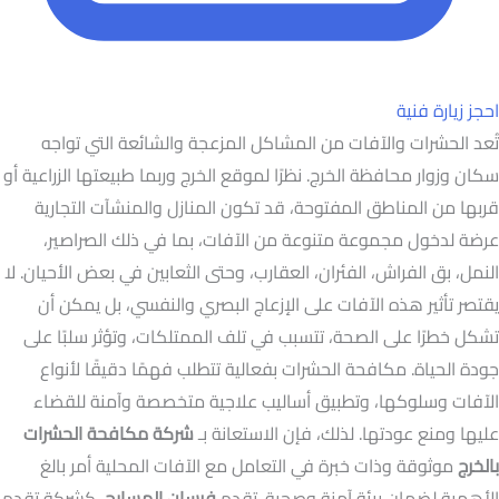
احجز زيارة فنية
تُعد الحشرات والآفات من المشاكل المزعجة والشائعة التي تواجه
سكان وزوار محافظة الخرج. نظرًا لموقع الخرج وربما طبيعتها الزراعية أو
قربها من المناطق المفتوحة، قد تكون المنازل والمنشآت التجارية
عرضة لدخول مجموعة متنوعة من الآفات، بما في ذلك الصراصير،
النمل، بق الفراش، الفئران، العقارب، وحتى الثعابين في بعض الأحيان. لا
يقتصر تأثير هذه الآفات على الإزعاج البصري والنفسي، بل يمكن أن
تشكل خطرًا على الصحة، تتسبب في تلف الممتلكات، وتؤثر سلبًا على
جودة الحياة. مكافحة الحشرات بفعالية تتطلب فهمًا دقيقًا لأنواع
الآفات وسلوكها، وتطبيق أساليب علاجية متخصصة وآمنة للقضاء
عليها ومنع عودتها. لذلك، فإن الاستعانة بـ
شركة مكافحة الحشرات
بالخرج
موثوقة وذات خبرة في التعامل مع الآفات المحلية أمر بالغ
الأهمية لضمان بيئة آمنة وصحية. تقدم
فرسان المسابح
، كشركة تقدم