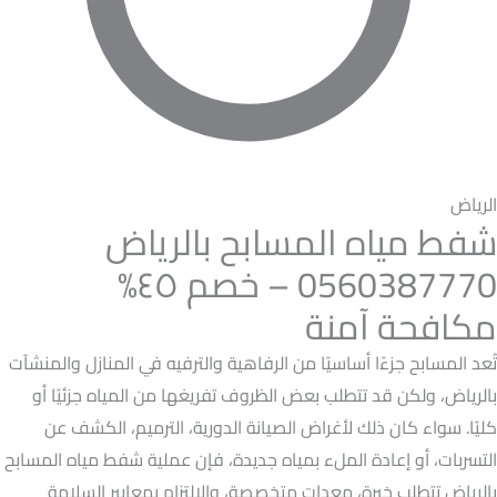
الرياض
شفط مياه المسابح بالرياض
0560387770 – خصم ٤٥%
مكافحة آمنة
تُعد المسابح جزءًا أساسيًا من الرفاهية والترفيه في المنازل والمنشآت
بالرياض، ولكن قد تتطلب بعض الظروف تفريغها من المياه جزئيًا أو
كليًا. سواء كان ذلك لأغراض الصيانة الدورية، الترميم، الكشف عن
التسربات، أو إعادة الملء بمياه جديدة، فإن عملية شفط مياه المسابح
بالرياض تتطلب خبرة، معدات متخصصة، والالتزام بمعايير السلامة