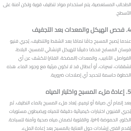
الطحالب المستعصية، يتم استخدام مواد تنظيف قوية ولكن آمنة على
الأسطح.
4. فحص الهيكل والمعدات بعد التجفيف
عندما يُصبح المسبح جافًا تمامًا بعد الشفط والتنظيف، يُجري فنيو
فرسان المسابح فحصًا دقيقًا للهيكل الإنشائي للمسبح، البلاط،
الفواصل، الأنابيب، والمعدات (المضخة، الفلتر) للكشف عن أي
تشققات، تسربات، أو أعطال قد لا تكون مرئية مع وجود الماء. هذه
الخطوة حاسمة لتحديد أي إصلاحات ضرورية.
5. إعادة ملء المسبح واختبار المياه
بعد إتمام أي صيانة أو ترميم، يُعاد ملء المسبح بالماء النظيف. ثم
يُجري الفنيون اختبارات كيميائية دقيقة للمياه ويضبطون مستويات
الكلور، الحموضة (pH)، والقلوية لضمان مياه صحية وآمنة للسباحة.
يُقدم الفني إرشادات حول العناية بالمسبح بعد إعادة الملء.