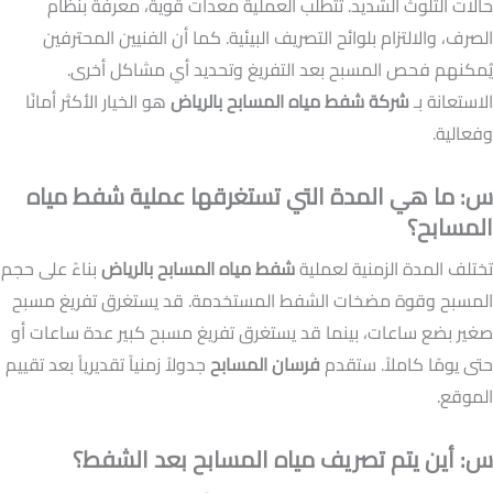
حالات التلوث الشديد. تتطلب العملية معدات قوية، معرفة بنظام
الصرف، والالتزام بلوائح التصريف البيئية. كما أن الفنيين المحترفين
يُمكنهم فحص المسبح بعد التفريغ وتحديد أي مشاكل أخرى.
الاستعانة بـ
شركة شفط مياه المسابح بالرياض
هو الخيار الأكثر أمانًا
وفعالية.
س: ما هي المدة التي تستغرقها عملية شفط مياه
المسابح؟
تختلف المدة الزمنية لعملية
شفط مياه المسابح بالرياض
بناءً على حجم
المسبح وقوة مضخات الشفط المستخدمة. قد يستغرق تفريغ مسبح
صغير بضع ساعات، بينما قد يستغرق تفريغ مسبح كبير عدة ساعات أو
حتى يومًا كاملاً. ستقدم
فرسان المسابح
جدولاً زمنياً تقديرياً بعد تقييم
الموقع.
س: أين يتم تصريف مياه المسابح بعد الشفط؟