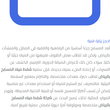
احجز زيارة فنية
تُعد المسابح جزءًا أساسيًا من الرفاهية والترفيه في المنازل والمنشآت
بالرياض، ولكن قد تتطلب بعض الظروف تفريغها من المياه جزئيًا أو
كليًا. سواء كان ذلك لأغراض الصيانة الدورية، الترميم، الكشف عن
التسربات، أو إعادة الملء بمياه جديدة، فإن عملية
شفط مياه المسابح
بالرياض
تتطلب خبرة، معدات متخصصة، والالتزام بمعايير السلامة
البيئية. فالتصريف غير السليم للمياه أو استخدام معدات غير مناسبة
يُمكن أن يُسبب أضرارًا للمسبح نفسه أو للبنية التحتية المحيطة، ويُهدر
الموارد المائية. لذلك، يُصبح البحث عن
شركة شفط مياه المسابح
بالرياض
متخصصة وموثوقة أمرًا حيويًا لضمان عملية تفريغ آمنة،