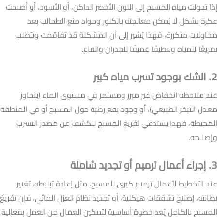
إذا تحولت مياه المسبح إلى اللون الأخضر الداكن، أو الأسود، أو أصبحت
عكرة بشكل لا يُمكن معالجته بالكلور ومواد منع الطحالب بعد
محاولات متكررة، فهذا يُشير إلى أن المشكلة قد تفاقمت وتتطلب
تفريغًا للمياه وتنظيفًا عميقًا للجدران والقاع.
2. الشك بوجود تسرب مياه كبير
عند ملاحظة انخفاض غير مبرر ومستمر في مستوى الماء (يتجاوز
معدل التبخر الطبيعي)، أو وجود بقع رطبة حول المسبح أو في المنطقة
المحيطة، فهذا يستدعي تفريغ المسبح للكشف عن مصدر التسرب
وإصلاحه.
3. إجراء أعمال ترميم أو تجديد شاملة
عند التخطيط لأعمال ترميم كبرى للمسبح، مثل إعادة تبليطه، تغيير
بطانته، إصلاح تشققات هيكلية، أو تجديد نظام العزل المائي، فإن تفريغ
المسبح بالكامل يُعد خطوة أساسية لتمكين العمال من العمل بفعالية