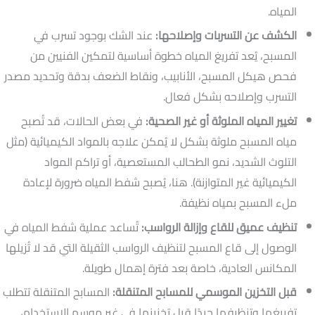
المياه.
الكشف عن التسربات وإصلاحها:
عند الشك بوجود تسرب في
المسبح، يُعد تفريغ المياه خطوة أساسية لتمكين الفنيين من
فحص هيكل المسبح، الأنابيب، ونقاط الضعف بدقة وتحديد مصدر
التسرب وإصلاحه بشكل فعال.
تغيير المياه الملوثة أو غير الصحية:
في بعض الحالات، قد تُصبح
مياه المسبح ملوثة بشكل لا يُمكن علاجه بالمواد الكيميائية (مثل
التلوث الشديد، نمو الطحالب المستعصية، أو تراكم المواد
الكيميائية غير المتوازنة). هنا، يُصبح شفط المياه ضرورة لإعادة
ملء المسبح بمياه نظيفة.
تنظيف عميق للقاع وإزالة الرواسب:
تُساعد عملية شفط المياه في
الوصول إلى قاع المسبح لتنظيف الرواسب الثقيلة التي قد لا تُزيلها
المكانس العادية، خاصة بعد فترة إهمال طويلة.
قبل التخزين الموسمي للمسابح المتنقلة:
المسابح المتنقلة تتطلب
تفريغها وتنظيفها جيدًا قبل تخزينها في غير موسم الاستخدام،