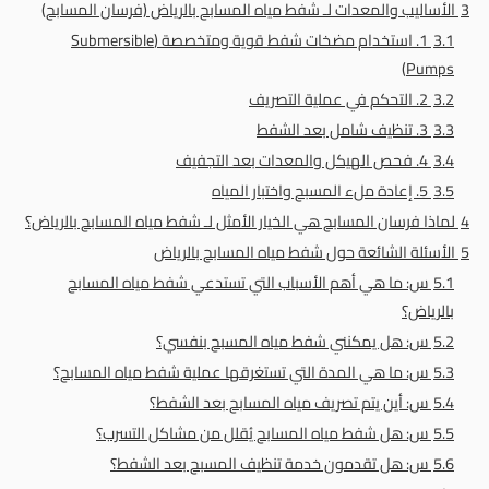
3
الأساليب والمعدات لـ شفط مياه المسابح بالرياض (فرسان المسابح)
3.1
1. استخدام مضخات شفط قوية ومتخصصة (Submersible
Pumps)
3.2
2. التحكم في عملية التصريف
3.3
3. تنظيف شامل بعد الشفط
3.4
4. فحص الهيكل والمعدات بعد التجفيف
3.5
5. إعادة ملء المسبح واختبار المياه
4
لماذا فرسان المسابح هي الخيار الأمثل لـ شفط مياه المسابح بالرياض؟
5
الأسئلة الشائعة حول شفط مياه المسابح بالرياض
5.1
س: ما هي أهم الأسباب التي تستدعي شفط مياه المسابح
بالرياض؟
5.2
س: هل يمكنني شفط مياه المسبح بنفسي؟
5.3
س: ما هي المدة التي تستغرقها عملية شفط مياه المسابح؟
5.4
س: أين يتم تصريف مياه المسابح بعد الشفط؟
5.5
س: هل شفط مياه المسابح يُقلل من مشاكل التسرب؟
5.6
س: هل تقدمون خدمة تنظيف المسبح بعد الشفط؟