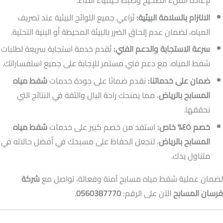
لإعادة الملء الصحيح وضبط كيمياء الماء.
الالتزام بالسلامة البيئية:
نُراعي جميع اللوائح البيئية عند تصريف
المياه، لضمان عدم إلحاق الضرر بالبيئة المحيطة أو البنية التحتية.
سرعة الاستجابة والدعم الفني:
نُقدم خدمة استجابة سريعة لطلبات
شفط المياه، مع دعم فني مستمر للإجابة على جميع استفساراتك.
ضمان على خدماتنا:
نقدم ضمانًا على جودة خدمات
شفط مياه
المسابح بالرياض
، مما يمنحك راحة البال والثقة في النتائج التي
نحققها.
خصم ٤٥% خاص:
استفد من خصم كبير على خدمات
شفط مياه
المسابح بالرياض
، لنجعل الحفاظ على مسبحك في أفضل حالاته في
متناول يدك.
لضمان عملية شفط مياه مسابح آمنة وفعالة، تواصل مع
شركة
فرسان المسابح
الآن على الرقم:
0560387770
.