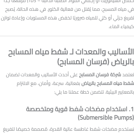
حمض السيانوريك أو إجمالي المواد الصلبة الذائبة – TDS) مرتفعة جدًا
في مياه المسبح، مما يُقلل من فعالية الكلور. في هذه الحالة، يُصبح
تفريغ جزئي أو كلي للمياه ضروريًا لخفض هذه المستويات وإعادة توازن
كيمياء الماء.
الأساليب والمعدات لـ شفط مياه المسابح
بالرياض (فرسان المسابح)
تعتمد
شركة فرسان المسابح
على أحدث الأساليب والمعدات لضمان
شفط مياه المسابح بالرياض
بفعالية، سرعة، وأمان، مع الالتزام
بالمعايير البيئية. تتضمن خطة عملنا ما يلي:
1. استخدام مضخات شفط قوية ومتخصصة
(Submersible Pumps)
نستخدم مضخات شفط غاطسة عالية القدرة، مُصممة خصيصًا لتفريغ