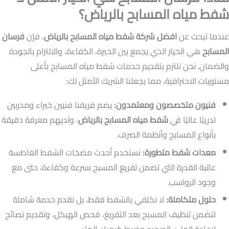
شفط مياه المسابح بالرياض؟
عندما تبحث عن
افضل شركة شفط مياه المسابح بالرياض
، فإن
فرسان
المسابح
هي الخيار الذي يجمع بين الخبرة، الكفاءة، والالتزام بالجودة
والضمان. نحن نلتزم بتقديم خدمات شفط مياه المسابح بأعلى
مستويات الاحترافية، مما يجعلنا الشريك الأمثل لك:
فنيون متخصصون ومعتمدون:
يضم فريقنا فنيين خبراء ومدربين
تدريبًا عاليًا في
شفط مياه المسابح بالرياض
، ولديهم معرفة دقيقة
بأنواع المسابح وأنظمة الصرف.
معدات شفط متطورة:
نستخدم أحدث مضخات الشفط الغاطسة
عالية القدرة التي تضمن تفريغ المسبح بسرعة وكفاءة، حتى مع
وجود الرواسب.
حلول متكاملة:
لا نكتفي بالشفط فقط، بل نقدم خدمة شاملة
تتضمن تنظيف المسبح بعد التفريغ، فحص الهيكل، وتقديم نصائح