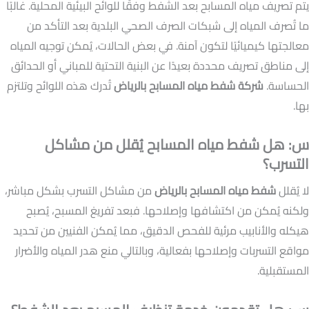
يتم تصريف مياه المسابح بعد الشفط وفقًا للوائح البيئية المحلية. غالبًا
ما تُصرف المياه إلى شبكات الصرف الصحي البلدية بعد التأكد من
معالجتها كيميائيًا لتكون آمنة. في بعض الحالات، يُمكن توجيه المياه
إلى مناطق تصريف محددة بعيدًا عن البنية التحتية للمباني أو الحدائق
الحساسة.
شركة شفط مياه المسابح بالرياض
تُدرك هذه اللوائح وتلتزم
بها.
س: هل شفط مياه المسابح يُقلل من مشاكل
التسرب؟
لا يُقلل
شفط مياه المسابح بالرياض
من مشاكل التسرب بشكل مباشر،
ولكنه يُمكن من اكتشافها وإصلاحها. فبعد تفريغ المسبح، يُصبح
هيكله والأنابيب مرئية للفحص الدقيق، مما يُمكن الفنيين من تحديد
مواقع التسربات وإصلاحها بفعالية، وبالتالي منع هدر المياه والأضرار
المستقبلية.