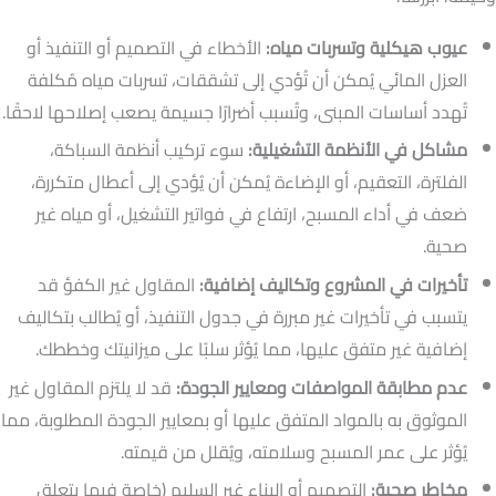
عيوب هيكلية وتسربات مياه:
الأخطاء في التصميم أو التنفيذ أو
العزل المائي يُمكن أن تُؤدي إلى تشققات، تسربات مياه مُكلفة
تُهدد أساسات المبنى، وتُسبب أضرارًا جسيمة يصعب إصلاحها لاحقًا.
مشاكل في الأنظمة التشغيلية:
سوء تركيب أنظمة السباكة،
الفلترة، التعقيم، أو الإضاءة يُمكن أن يُؤدي إلى أعطال متكررة،
ضعف في أداء المسبح، ارتفاع في فواتير التشغيل، أو مياه غير
صحية.
تأخيرات في المشروع وتكاليف إضافية:
المقاول غير الكفؤ قد
يتسبب في تأخيرات غير مبررة في جدول التنفيذ، أو يُطالب بتكاليف
إضافية غير متفق عليها، مما يُؤثر سلبًا على ميزانيتك وخططك.
عدم مطابقة المواصفات ومعايير الجودة:
قد لا يلتزم المقاول غير
الموثوق به بالمواد المتفق عليها أو بمعايير الجودة المطلوبة، مما
يُؤثر على عمر المسبح وسلامته، ويُقلل من قيمته.
مخاطر صحية:
التصميم أو البناء غير السليم (خاصة فيما يتعلق