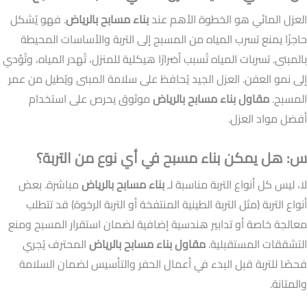
العزل المائي هو الخطوة الأهم عند
بناء مسابح بالرياض
. فهو يُشكل
حاجزًا يمنع تسرب المياه من المسبح إلى التربة والأساسات المحيطة
بالمبنى. تسربات المياه تُسبب أضرارًا هيكلية للمنزل، تُهدر المياه، وتُؤدي
إلى نمو العفن. العزل الجيد يُحافظ على سلامة المبنى ويُطيل من عمر
المسبح.
مقاول بناء مسابح بالرياض
موثوق يحرص على استخدام
أفضل مواد العزل.
س: هل يمكن بناء مسبح في أي نوع من التربة؟
لا، ليس كل أنواع التربة مناسبة لـ
بناء مسابح بالرياض
مباشرة. بعض
أنواع التربة (مثل التربة الطينية المنتفخة أو التربة الرخوة) قد تتطلب
معالجة خاصة أو تدابير هندسية إضافية لضمان استقرار المسبح ومنع
التشققات المستقبلية.
مقاول بناء مسابح بالرياض
المحترف يُجري
فحصًا للتربة قبل البدء في أعمال الحفر والتأسيس لضمان السلامة
والمتانة.