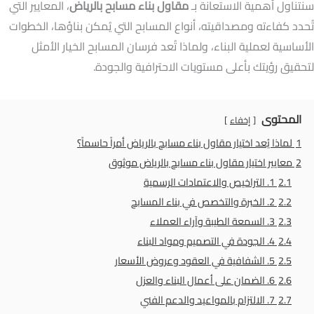
سنتناول أهمية الاستعانة بـ
مقاول بناء مسابح بالرياض
، المعايير التي
تُحدد كفاءته ومصداقيته، أنواع المسابح التي يُمكن بناؤها، الخطوات
الأساسية لعملية البناء، ولماذا تُعد فرسان المسابح الخيار الأمثل
لتحقيق رؤيتك بأعلى مستويات الاحترافية والجودة.
المحتوى
إخفاء
1
لماذا يُعد اختيار مقاول بناء مسابح بالرياض أمراً حاسماً؟
2
معايير اختيار مقاول بناء مسابح بالرياض موثوق
2.1
1. التراخيص والاعتمادات الرسمية
2.2
2. الخبرة والتخصص في بناء المسابح
2.3
3. السمعة الطيبة وآراء العملاء
2.4
4. الجودة في التصميم ومواد البناء
2.5
5. الشفافية في العقود وعروض الأسعار
2.6
6. الضمان على أعمال البناء والعزل
2.7
7. الالتزام بالمواعيد والدعم الفني