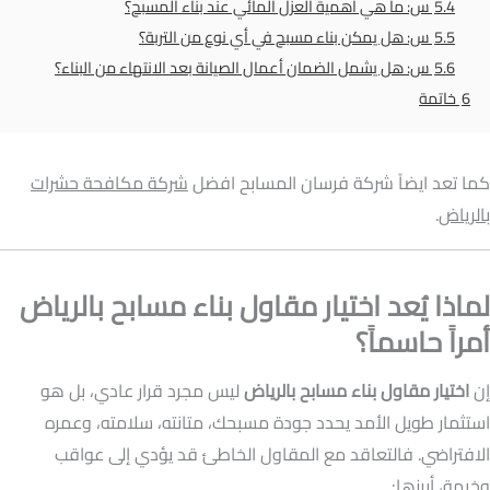
5.4
س: ما هي أهمية العزل المائي عند بناء المسبح؟
5.5
س: هل يمكن بناء مسبح في أي نوع من التربة؟
5.6
س: هل يشمل الضمان أعمال الصيانة بعد الانتهاء من البناء؟
6
خاتمة
كما تعد ايضاً شركة فرسان المسابح افضل
شركة مكافحة حشرات
بالرياض
.
لماذا يُعد اختيار مقاول بناء مسابح بالرياض
أمراً حاسماً؟
إن
اختيار مقاول بناء مسابح بالرياض
ليس مجرد قرار عادي، بل هو
استثمار طويل الأمد يحدد جودة مسبحك، متانته، سلامته، وعمره
الافتراضي. فالتعاقد مع المقاول الخاطئ قد يؤدي إلى عواقب
وخيمة، أبرزها: