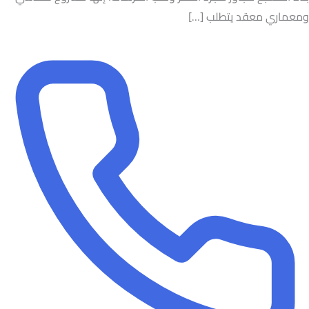
ومعماري معقد يتطلب […]