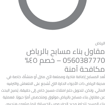
الرياض
مقاول بناء مسابح بالرياض
0560387770 – خصم ٤٥%
مكافحة آمنة
تُعد المسابح إضافة فاخرة وممتعة لأي منزل أو منشأة، خاصة في
مدينة الرياض ذات الأجواء الحارة التي تُشجع على الانتعاش والترفيه
المائي. ولكن، لتحويل حلم امتلاك مسبح خاص إلى حقيقة، يُصبح البحث
عن مقاول بناء مسابح بالرياض موثوق ومتخصص أمرًا حيويًا. فعملية
بناء المسبح تتجاوز مجرد الحفر وصب الخرسانة؛ إنها مشروع هندسي