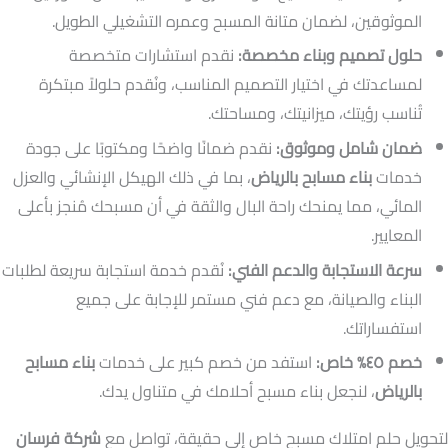
الموثوقين، لضمان متانة المسبح وعمره التشغيلي الطويل.
حلول تصميم وبناء مخصصة:
نقدم استشارات متخصصة
لمساعدتك في اختيار التصميم المناسب، ونُقدم حلولاً مبتكرة
تُناسب رؤيتك، ميزانيتك، ومساحتك.
ضمان شامل وموثوق:
نقدم ضمانًا واضحًا ومكتوبًا على جودة
خدمات
بناء مسابح بالرياض
، بما في ذلك الهيكل الإنشائي والعزل
المائي، مما يمنحك راحة البال والثقة في أن مسبحك مُنجز بأعلى
المعايير.
سرعة الاستجابة والدعم الفني:
نُقدم خدمة استجابة سريعة لطلبات
البناء والصيانة، مع دعم فني مستمر للإجابة على جميع
استفساراتك.
خصم ٤٥% خاص:
استفد من خصم كبير على خدمات
بناء مسابح
بالرياض
، لنجعل بناء مسبح أحلامك في متناول يدك.
لتحويل حلم امتلاك مسبح خاص إلى حقيقة، تواصل مع
شركة فرسان