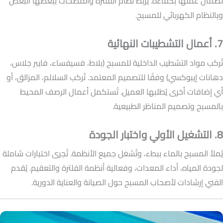
لضمان عملها بكفاءة. يُربط نظام الفلترة والمضخات ببعضها البعض
وبالنظام الكهربائي للمسبح.
7. أعمال التشطيبات النهائية
تُركب مواد التشطيب الداخلية للمسبح (بلاط، فسيفساء، فايبر جلاس،
دهانات إيبوكسي) وفقًا للتصميم المعتمد. تُركب السلالم، المزالق، أو
أي إضافات أخرى يُطلبها العميل. تُستكمل أعمال الرصف المحيط
بالمسبح وتصميم المناظر الطبيعية.
8. التشغيل الأولي واختبار الجودة
يُملأ المسبح بالماء ببطء، وتُشغل جميع الأنظمة. تُجرى اختبارات شاملة
لجودة المياه، أداء المعدات، وفعالية أنظمة الفلترة والتعقيم. يُقدم
الفني إرشادات لأصحاب المسبح حول الصيانة والعناية الدورية.