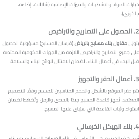
خيارات للمواد والتشطيبات والميزات الإضافية (شلالات، إضاءة،
جاكوزي).
2. الحصول على التصاريح والتراخيص
يتولى
مقاول بناء مسابح بالرياض
(فرسان المسابح) مسؤولية الحصول
على جميع التصاريح والتراخيص اللازمة من الجهات الحكومية المختصة
قبل البدء في أعمال البناء، لضمان الامتثال للوائح البناء والسلامة.
3. أعمال الحفر والتجهيز
يتم حفر الموقع بالشكل والحجم المناسبين للمسبح وفقًا للتصميم
المعتمد. تُجهز قاعدة المسبح جيدًا بالحصى والرمل وتُضغط لضمان
استواء وثبات القاعدة التي سيُبنى عليها المسبح.
4. بناء الهيكل الخرساني
تُعد هذه الخطوة هي الأساس في
بناء المسابح
الخرسانية. يتم بناء