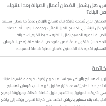
س: هل يشمل الضمان أعمال الصيانة بعد الانتهاء
من البناء؟
الضمان الذي تُقدمه
شركة بناء مسابح بالرياض
عادةً ما يُغطي سلامة
الهيكل الإنشائي للمسبح، العزل المائي، وجودة التركيب. أما خدمات
الصيانة الدورية للمسبح (مثل التنظيف، ضبط الكيمياء، صيانة
المضخات)، فتكون عادةً ضمن عقود صيانة منفصلة. يُمكن لـ
فرسان
المسابح
تقديم كلا الخدمتين لضمان حماية شاملة لمسبحك.
خاتمة
إن
بناء مسابح بالرياض
هو استثمار مهم يُضيف قيمة ورفاهية لمنزلك.
لا تدع هذا الحلم يُفسده اختيار مقاول غير مناسب.
فرسان المسابح
هي شريكك الموثوق به لتقديم حلول شاملة، فعالة، وموثوقة لجميع
احتياجات
بناء مسابح بالرياض
. اعتمد على خبرائنا لتحويل رؤيتك إلى واقع