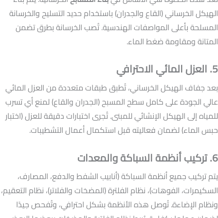
الهيكل الخرساني (القاع والجدران) باستخدام حديد التسليح والخرسانة
المسلحة بأعلى المواصفات الهندسية. تُصب الخرسانة بطرق تضمن
المتانة ومقاومة ضغط الماء.
5. العزل المائي الاحترافي
بعد جفاف الهيكل الخرساني، تُطبق طبقات متعددة من العزل المائي
عالي الجودة على كامل سطح المسبح (الجدران والقاع) لمنع أي تسرب
للمياه إلى الهيكل الإنشائي للمبنى. تُجرى اختبارات دقيقة للعزل (اختبار
حبس الماء) لضمان فعاليته قبل استكمال أعمال التشطيبات.
6. تركيب أنظمة السباكة والمعدات
يتم تركيب جميع أنظمة السباكة (أنابيب الشفط والدفع، المصارف،
السكيمرات، الفوهات)، نظام الفلترة (المضخات والفلاتر)، نظام التعقيم،
ونظام الإضاءة. تُوصل هذه الأنظمة بشكل احترافي، وتُفحص جيدًا