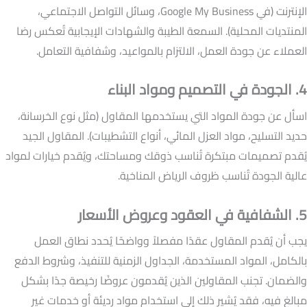
الإنترنت (في Google My Business، وسائل التواصل الاجتماعي،
المنتديات المحلية). السمعة الطيبة والشهادات الإيجابية تُعكس رضا
العملاء عن جودة العمل، الالتزام بالمواعيد، وشفافية التعامل.
4. الجودة في التصميم ومواد البناء
اسأل عن جودة المواد التي يستخدمها المقاول (مثل نوع الخرسانة،
حديد التسليح، مواد العزل المائي، أنواع التشطيبات). المقاول الجيد
يُقدم تصميمات مبتكرة تُناسب ذوقك ومساحتك، ويُقدم خيارات لمواد
عالية الجودة تُناسب ظروف الرياض المناخية.
5. الشفافية في العقود وعروض الأسعار
يجب أن يُقدم المقاول عقدًا مفصلاً وواضحًا يُحدد نطاق العمل
بالكامل، المواد المستخدمة، الجداول الزمنية للتنفيذ، وشروط الدفع
والضمان. تجنب المقاولين الذين يُقدمون عروضًا رخيصة جدًا بشكل
مبالغ فيه، فقد يُشير ذلك إلى استخدام مواد رديئة أو خدمات غير