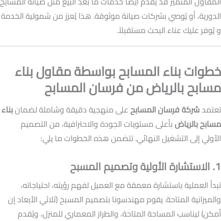
المقاول المتميز قد يُقدم أيضًا خدمات ما بعد البيع مثل صيانة المسابح
الدورية، أو يُوصي بشركات صيانة موثوقة. هذا يُعزز من شمولية الخدمة
و يُوفر عليك عناء البحث مستقبلاً.
خطوات بناء المسابح بواسطة مقاول بناء
مسابح بالرياض من فرسان المسابح
تعتمد
شركة فرسان المسابح
على منهجية دقيقة وشاملة لضمان
بناء
مسابح بالرياض
بأعلى مستويات الجودة والاحترافية، من التصميم
الأولي إلى التشغيل النهائي. تتضمن هذه الخطوات ما يلي:
1. الاستشارة الأولية وتصميم المسبح
تبدأ العملية باستشارة معمقة مع العميل لفهم رؤيته، احتياجاته،
والميزانية المتاحة. يقوم مهندسونا بتصميم المسبح (ثلاثي الأبعاد إن
أمكن) ليناسب المساحة المتاحة، والطراز المعماري للمنزل، ويُقدم