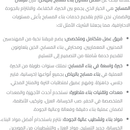
المسابح
هي الخيار الذي يجمع بين الخبرة، الكفاءة، والالتزام بالجودة
والضمان. نحن نلتزم بتقديم خدمات بناء المسابح بأعلى مستويات
الاحترافية، مما يجعلنا الشريك الأمثل لك:
فريق عمل متكامل ومتخصص:
يضم فريقنا نخبة من المهندسين
المدنيين، المعماريين، ومحترفي بناء المسابح، الذين يتعاونون
لتقديم خدمة شاملة من التصميم إلى التسليم.
خبرة واسعة في بناء المسابح:
نمتلك سنوات طويلة من الخبرة
العملية في
بناء مسابح بالرياض
بجميع أنواعها (خرسانية، فايبر
جلاس، جاهزة)، وفهم عميق لمتطلبات التربة والمناخ المحلي.
معدات وتقنيات بناء متطورة:
نستخدم أحدث الأجهزة والمعدات
المتخصصة في الحفر، صب الخرسانة، العزل، وتركيب الأنظمة،
لضمان عملية بناء دقيقة وفعالة وعالية الجودة.
مواد بناء وتشطيب عالية الجودة:
نلتزم باستخدام أفضل مواد البناء،
الخرسانة، حديد التسليح، مواد العزل، والتشطيبات من الموردين