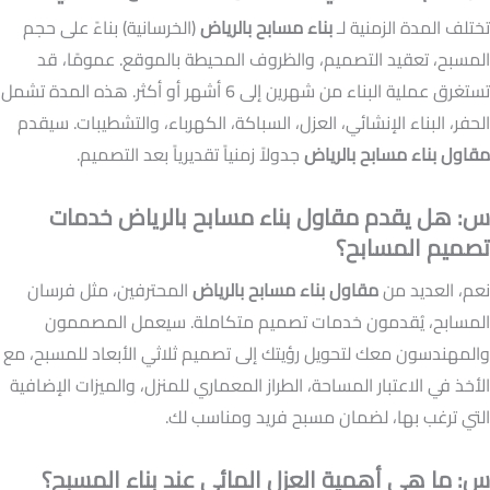
تختلف المدة الزمنية لـ
بناء مسابح بالرياض
(الخرسانية) بناءً على حجم
المسبح، تعقيد التصميم، والظروف المحيطة بالموقع. عمومًا، قد
تستغرق عملية البناء من شهرين إلى 6 أشهر أو أكثر. هذه المدة تشمل
الحفر، البناء الإنشائي، العزل، السباكة، الكهرباء، والتشطيبات. سيقدم
مقاول بناء مسابح بالرياض
جدولاً زمنياً تقديرياً بعد التصميم.
س: هل يقدم مقاول بناء مسابح بالرياض خدمات
تصميم المسابح؟
نعم، العديد من
مقاول بناء مسابح بالرياض
المحترفين، مثل فرسان
المسابح، يُقدمون خدمات تصميم متكاملة. سيعمل المصممون
والمهندسون معك لتحويل رؤيتك إلى تصميم ثلاثي الأبعاد للمسبح، مع
الأخذ في الاعتبار المساحة، الطراز المعماري للمنزل، والميزات الإضافية
التي ترغب بها، لضمان مسبح فريد ومناسب لك.
س: ما هي أهمية العزل المائي عند بناء المسبح؟